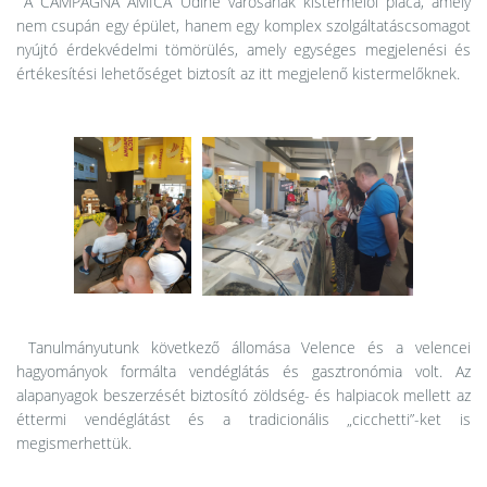
A CAMPAGNA AMICA Udine városának kistermelői piaca, amely
nem csupán egy épület, hanem egy komplex szolgáltatáscsomagot
nyújtó érdekvédelmi tömörülés, amely egységes megjelenési és
értékesítési lehetőséget biztosít az itt megjelenő kistermelőknek.
Tanulmányutunk következő állomása Velence és a velencei
hagyományok formálta vendéglátás és gasztronómia volt. Az
alapanyagok beszerzését biztosító zöldség- és halpiacok mellett az
éttermi vendéglátást és a tradicionális „cicchetti”-ket is
megismerhettük.