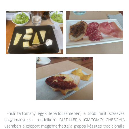
Friuli tartomány egyik lepárlóüzemében, a több mint százéves
hagyományokkal rendelkező DISTILLERIA GIACOMO CHESCHIA
üzemben a csoport megismerhette a grappa készítés tradicionális