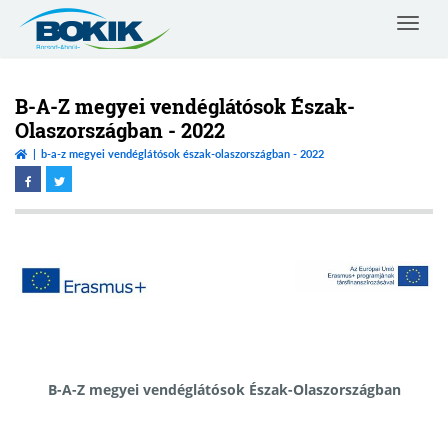
Toggle
navigat
Borsod-
Abaúj-
Zemplén
B-A-Z megyei vendéglátósok Észak-
Vármegyei
Olaszországban - 2022
Kereskedelmi
b-a-z megyei vendéglátósok észak-olaszországban - 2022
és
Iparkamara
B-A-Z megyei vendéglátósok Észak-Olaszországban