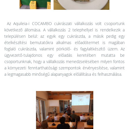
Az Aquileia-i COCAMBO cukrászati vállalkozás volt csoportunk
következő állomása. A vállalkozás 2 telephellyel is rendelkezik a
településen belül: az egyik egy cukrászda, a másik pedig egy
ételkészítési bemutatókra alkalmas előadótermet is magában
foglaló cukrászda, valamint pörkölő- és fagylaltkészítő üzem. Az
ügyvezető-tulajdonos egy előadás keretében mutatta be
csoportunknak, hogy a vállalkozás menedzselésében milyen fontos
a környezeti fenntarthatósági szempontok érvényesítése, valamint
a legmagasabb minőségű alapanyagok előállítása és felhasználása.