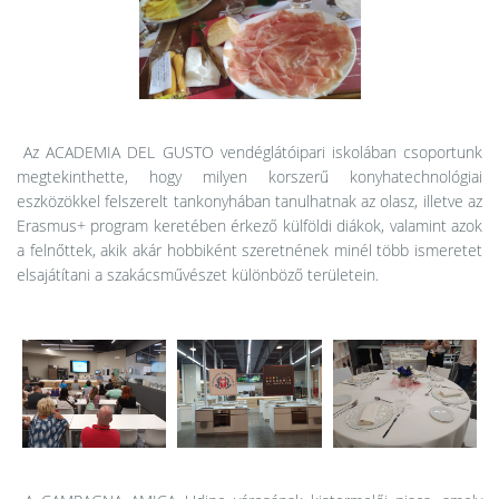
Az ACADEMIA DEL GUSTO vendéglátóipari iskolában csoportunk
megtekinthette, hogy milyen korszerű konyhatechnológiai
eszközökkel felszerelt tankonyhában tanulhatnak az olasz, illetve az
Erasmus+ program keretében érkező külföldi diákok, valamint azok
a felnőttek, akik akár hobbiként szeretnének minél több ismeretet
elsajátítani a szakácsművészet különböző területein.