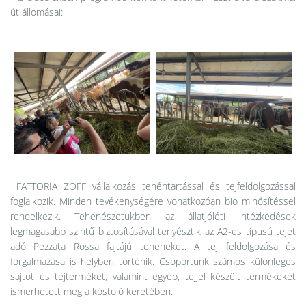
út állomásai:
FATTORIA ZOFF vállalkozás tehéntartással és tejfeldolgozással
foglalkozik. Minden tevékenységére vonatkozóan bio minősítéssel
rendelkezik. Tehenészetükben az állatjóléti intézkedések
legmagasabb szintű biztosításával tenyésztik az A2-es típusú tejet
adó Pezzata Rossa fajtájú teheneket. A tej feldolgozása és
forgalmazása is helyben történik. Csoportunk számos különleges
sajtot és tejterméket, valamint egyéb, tejjel készült termékeket
ismerhetett meg a kóstoló keretében.