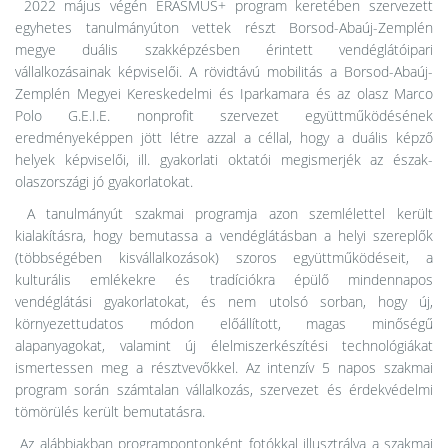
2022 május végén ERASMUS+ program keretében szervezett
egyhetes tanulmányúton vettek részt Borsod-Abaúj-Zemplén
megye duális szakképzésben érintett vendéglátóipari
vállalkozásainak képviselői. A rövidtávú mobilitás a Borsod-Abaúj-
Zemplén Megyei Kereskedelmi és Iparkamara és az olasz Marco
Polo G.E.I.E. nonprofit szervezet együttműködésének
eredményeképpen jött létre azzal a céllal, hogy a duális képző
helyek képviselői, ill. gyakorlati oktatói megismerjék az észak-
olaszországi jó gyakorlatokat.
A tanulmányút szakmai programja azon szemlélettel került
kialakításra, hogy bemutassa a vendéglátásban a helyi szereplők
(többségében kisvállalkozások) szoros együttműködéseit, a
kulturális emlékekre és tradíciókra épülő mindennapos
vendéglátási gyakorlatokat, és nem utolsó sorban, hogy új,
környezettudatos módon előállított, magas minőségű
alapanyagokat, valamint új élelmiszerkészítési technológiákat
ismertessen meg a résztvevőkkel. Az intenzív 5 napos szakmai
program során számtalan vállalkozás, szervezet és érdekvédelmi
tömörülés került bemutatásra.
Az alábbiakban programpontonként fotókkal illusztrálva a szakmai