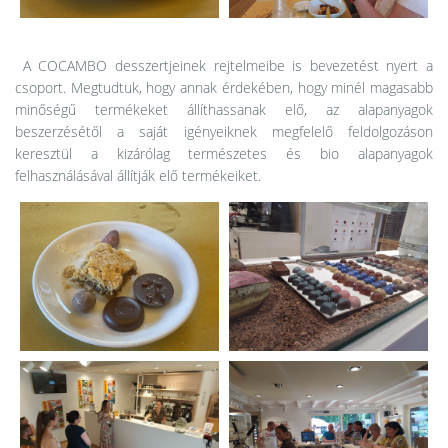
A COCAMBO desszertjeinek rejtelmeibe is bevezetést nyert a
csoport. Megtudtuk, hogy annak érdekében, hogy minél magasabb
minőségű termékeket állíthassanak elő, az alapanyagok
beszerzésétől a saját igényeiknek megfelelő feldolgozáson
keresztül a kizárólag természetes és bio alapanyagok
felhasználásával állítják elő termékeiket.