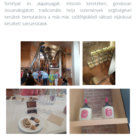
fortélyait és alapanyagait. Kóstoló keretében, gondosan
összeválogatott tradicionális helyi sütemények segítségével
kerültek bemutatásra a más-más szőlőfajtákból változó eljárással
készített szeszesitalok.