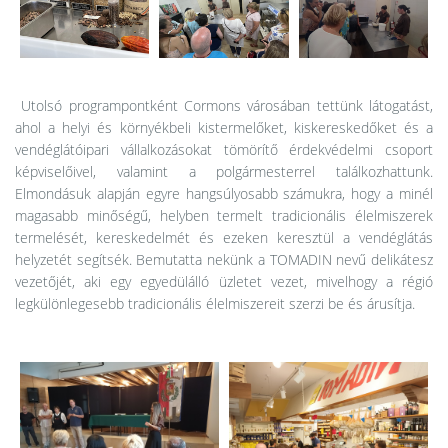
Utolsó programpontként Cormons városában tettünk látogatást,
ahol a helyi és környékbeli kistermelőket, kiskereskedőket és a
vendéglátóipari vállalkozásokat tömörítő érdekvédelmi csoport
képviselőivel, valamint a polgármesterrel találkozhattunk.
Elmondásuk alapján egyre hangsúlyosabb számukra, hogy a minél
magasabb minőségű, helyben termelt tradicionális élelmiszerek
termelését, kereskedelmét és ezeken keresztül a vendéglátás
helyzetét segítsék. Bemutatta nekünk a TOMADIN nevű delikátesz
vezetőjét, aki egy egyedülálló üzletet vezet, mivelhogy a régió
legkülönlegesebb tradicionális élelmiszereit szerzi be és árusítja.