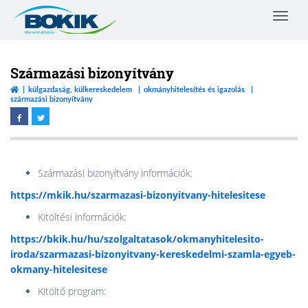
Toggle
navigat
Borsod-
Abaúj-
Zemplén
Származási bizonyítvány
Vármegyei
külgazdaság, külkereskedelem
okmányhitelesítés és igazolás
Kereskedelmi
származási bizonyítvány
és
Iparkamara
Származási bizonyítvány információk:
https://mkik.hu/szarmazasi-bizonyitvany-hitelesitese
Kitöltési információk:
https://bkik.hu/hu/szolgaltatasok/okmanyhitelesito-
iroda/szarmazasi-bizonyitvany-kereskedelmi-szamla-egyeb-
okmany-hitelesitese
Kitöltő program: