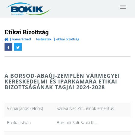
Toggle
navigat
Borsod-
Abaúj-
Zemplén
Etikai Bizottság
Vármegyei
kamaránkról
testületek
etikai bizottság
Kereskedelmi
és
Iparkamara
A BORSOD-ABAÚJ-ZEMPLÉN VÁRMEGYEI
KERESKEDELMI ÉS IPARKAMARA ETIKAI
BIZOTTSÁGÁNAK TAGJAI 2024-2028
Vinnai János (elnök)
Szinva Net Zrt., elnök emeritus
Banka István
Borsodi Suli-Szaki Kft.