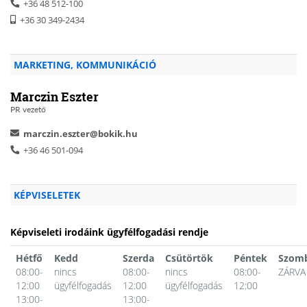
+36 48 512-100
+36 30 349-2434
MARKETING, KOMMUNIKÁCIÓ
Marczin Eszter
PR vezető
marczin.eszter@bokik.hu
+36 46 501-094
KÉPVISELETEK
Képviseleti irodáink ügyfélfogadási rendje
Hétfő
Kedd
Szerda
Csütörtök
Péntek
Szom
08:00-
nincs
08:00-
nincs
08:00-
ZÁRVA
12:00
ügyfélfogadás
12:00
ügyfélfogadás
12:00
13:00-
13:00-