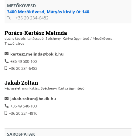
MEZŐKÖVESD
3400 Mezőkövesd, Mátyás király út 140.
Tel.: +36 20 234-6482
Porács-Kertész Melinda
duális képzési tanácsadó, Széchenyi Kártya ügyintéző / Mezőkövesd,
Tiszaújváros
kertesz.melinda@bokik.hu
+36 49 500-100
+36 20 234-6482
Jakab Zoltán
képviseleti munkatárs, Széchenyi Kártya ügyintéző
jakab.zoltan@bokik.hu
+36 49 540-100
+36 20 224-4816
SÁROSPATAK