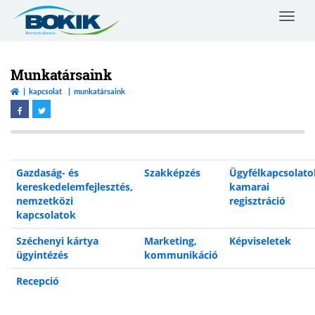
Toggle
navigat
Borsod-
Abaúj-
Zemplén
Munkatársaink
Vármegyei
kapcsolat
munkatársaink
Kereskedelmi
és
Iparkamara
Gazdaság- és
Szakképzés
Ügyfélkapcsolato
kereskedelemfejlesztés,
kamarai
nemzetközi
regisztráció
kapcsolatok
Széchenyi kártya
Marketing,
Képviseletek
ügyintézés
kommunikáció
Recepció