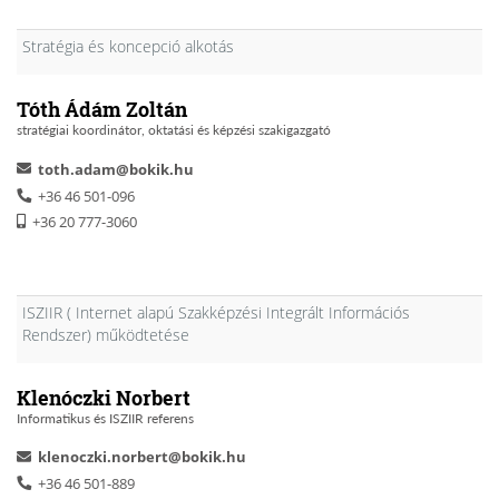
Stratégia és koncepció alkotás
Tóth Ádám Zoltán
stratégiai koordinátor, oktatási és képzési szakigazgató
toth.adam@bokik.hu
+36 46 501-096
+36 20 777-3060
ISZIIR ( Internet alapú Szakképzési Integrált Információs
Rendszer) működtetése
Klenóczki Norbert
Informatikus és ISZIIR referens
klenoczki.norbert@bokik.hu
+36 46 501-889