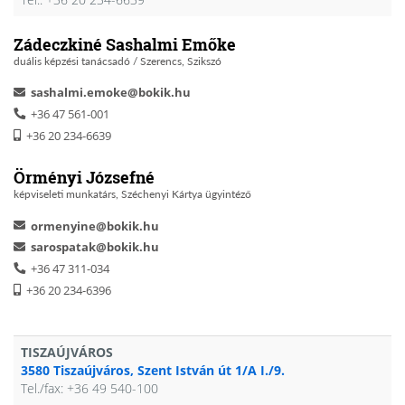
Zádeczkiné Sashalmi Emőke
duális képzési tanácsadó / Szerencs, Szikszó
sashalmi.emoke@bokik.hu
+36 47 561-001
+36 20 234-6639
Örményi Józsefné
képviseleti munkatárs, Széchenyi Kártya ügyintéző
ormenyine@bokik.hu
sarospatak@bokik.hu
+36 47 311-034
+36 20 234-6396
TISZAÚJVÁROS
3580 Tiszaújváros, Szent István út 1/A I./9.
Tel./fax: +36 49 540-100