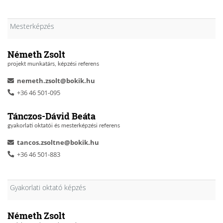
Mesterképzés
Németh Zsolt
projekt munkatárs, képzési referens
nemeth.zsolt@bokik.hu
+36 46 501-095
Tánczos-Dávid Beáta
gyakorlati oktatói és mesterképzési referens
tancos.zsoltne@bokik.hu
+36 46 501-883
Gyakorlati oktató képzés
Németh Zsolt