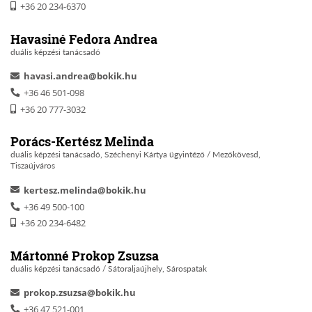
+36 20 234-6370
Havasiné Fedora Andrea
duális képzési tanácsadó
havasi.andrea@bokik.hu
+36 46 501-098
+36 20 777-3032
Porács-Kertész Melinda
duális képzési tanácsadó, Széchenyi Kártya ügyintéző / Mezőkövesd,
Tiszaújváros
kertesz.melinda@bokik.hu
+36 49 500-100
+36 20 234-6482
Mártonné Prokop Zsuzsa
duális képzési tanácsadó / Sátoraljaújhely, Sárospatak
prokop.zsuzsa@bokik.hu
+36 47 521-001