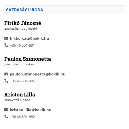
GAZDASÁGI IRODA
Firtkó Jánosné
gazdasági irodavezető
firtko.kati@bokik.hu
+36 46 501-881
Paulon Szimonetta
pénzügyi munkatárs
paulon.szimonetta@bokik.hu
+36 46 501-885
Kriston Lilla
számviteli előadó
kriston.lilla@bokik.hu
+36 46 501-882