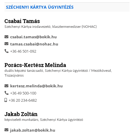
SZÉCHENYI KÁRTYA ÜGYINTÉZÉS
Csabai Tamás
Széchenyi Kártya irodavezető, klasztermenedzser (NOHAC)
csabai.tamas@bokik.hu
tamas.csabai@nohac.hu
+36 46 501-092
Porács-Kertész Melinda
duális képzési tanácsadó, Széchenyi Kártya ügyintéző / Mezőkövesd,
Tiszaújváros
kertesz.melinda@bokik.hu
+36 49 500-100
+36 20 234-6482
Jakab Zoltán
képviseleti munkatárs, Széchenyi Kártya ügyintéző
jakab.zoltan@bokik.hu