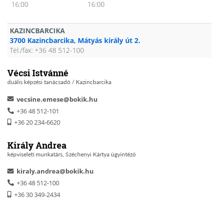
16:00
16:00
KAZINCBARCIKA
3700 Kazincbarcika, Mátyás király út 2.
Tel./fax: +36 48 512-100
Vécsi Istvánné
duális képzési tanácsadó / Kazincbarcika
vecsine.emese@bokik.hu
+36 48 512-101
+36 20 234-6620
Király Andrea
képviseleti munkatárs, Széchenyi Kártya ügyintéző
kiraly.andrea@bokik.hu
+36 48 512-100
+36 30 349-2434