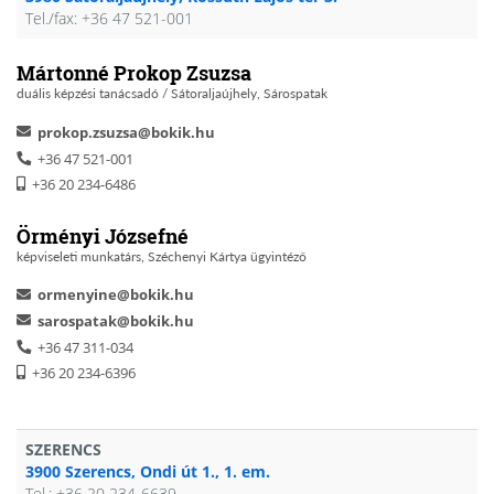
Tel./fax: +36 47 521-001
Mártonné Prokop Zsuzsa
duális képzési tanácsadó / Sátoraljaújhely, Sárospatak
prokop.zsuzsa@bokik.hu
+36 47 521-001
+36 20 234-6486
Örményi Józsefné
képviseleti munkatárs, Széchenyi Kártya ügyintéző
ormenyine@bokik.hu
sarospatak@bokik.hu
+36 47 311-034
+36 20 234-6396
SZERENCS
3900 Szerencs, Ondi út 1., 1. em.
Tel.: +36 20 234-6639