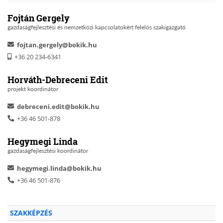
Fojtán Gergely
gazdaságfejlesztési és nemzetközi kapcsolatokért felelős szakigazgató
fojtan.gergely@bokik.hu
+36 20 234-6341
Horváth-Debreceni Edit
projekt koordinátor
debreceni.edit@bokik.hu
+36 46 501-878
Hegymegi Linda
gazdaságfejlesztési koordinátor
hegymegi.linda@bokik.hu
+36 46 501-876
SZAKKÉPZÉS