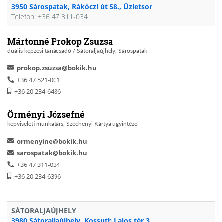
3950 Sárospatak, Rákóczi út 58., Üzletsor
Telefon: +36 47 311-034
Mártonné Prokop Zsuzsa
duális képzési tanácsadó / Sátoraljaújhely, Sárospatak
prokop.zsuzsa@bokik.hu
+36 47 521-001
+36 20 234-6486
Örményi Józsefné
képviseleti munkatárs, Széchenyi Kártya ügyintéző
ormenyine@bokik.hu
sarospatak@bokik.hu
+36 47 311-034
+36 20 234-6396
SÁTORALJAÚJHELY
3980 Sátoraljaújhely, Kossuth Lajos tér 3.