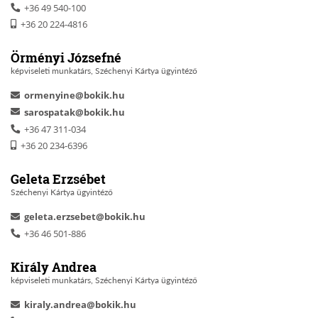
+36 49 540-100
+36 20 224-4816
Örményi Józsefné
képviseleti munkatárs, Széchenyi Kártya ügyintéző
ormenyine@bokik.hu
sarospatak@bokik.hu
+36 47 311-034
+36 20 234-6396
Geleta Erzsébet
Széchenyi Kártya ügyintéző
geleta.erzsebet@bokik.hu
+36 46 501-886
Király Andrea
képviseleti munkatárs, Széchenyi Kártya ügyintéző
kiraly.andrea@bokik.hu