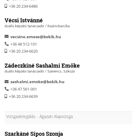
+36 20 234-6486
Vécsi Istvánné
duális képzési tanácsadó / Kazincbarcika
vecsine.emese@bokik.hu
+36 48 512-101
+36 20 234-6620
Zádeczkiné Sashalmi Emőke
duális képzési tanácsadó / Szerencs, Szikszó
sashalmi.emoke@bokik.hu
+36 47 561-001
+36 20 234-6639
Vizsgadelegálás - Ágazati Alapvizsga
Szarkáné Sipos Szonja