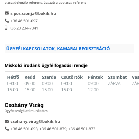
vizsgadelegáló referens, ágazati alapvizsga referens
sipos.szonja@bokik.hu
+36 46 501-097
+36 20 234-7341
ÜGYFÉLKAPCSOLATOK, KAMARAI REGISZTRÁCIÓ
Miskolci irodánk ügyfélfogadási rendje
Hétfő
Kedd
Szerda
Csütörtök
Péntek
Szombat
Va
09:00-
09:00-
09:00-
09:00-
09:00-
ZÁRVA
ZÁ
15:00
15:00
15:00
15:00
12:00
Csohány Virág
ügyfélszolgálati munkatárs
csohany.virag@bokik.hu
+36 46 501-093, +36 46 501-879, +36 46 501-873