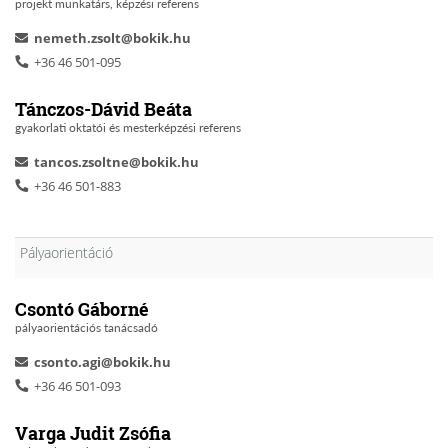
projekt munkatárs, képzési referens
nemeth.zsolt@bokik.hu
+36 46 501-095
Tánczos-Dávid Beáta
gyakorlati oktatói és mesterképzési referens
tancos.zsoltne@bokik.hu
+36 46 501-883
Pályaorientáció
Csontó Gáborné
pályaorientációs tanácsadó
csonto.agi@bokik.hu
+36 46 501-093
Varga Judit Zsófia