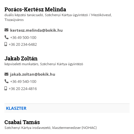
Porács-Kertész Melinda
duális képzési tanácsadó, Széchenyi Kártya ügyintéző / Mezőkövesd,
Tiszaújváros
kertesz.melinda@bokik.hu
+36 49 500-100
+36 20 234-6482
Jakab Zoltán
képviseleti munkatárs, Széchenyi Kártya ügyintéző
jakab.zoltan@bokik.hu
+36 49 540-100
+36 20 224-4816
KLASZTER
Csabai Tamás
Széchenyi Kártya irodavezető, klasztermenedzser (NOHAC)