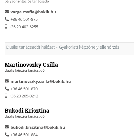
pályaorientációs tanácsadó
varga.zsofia@bokik.hu
+36 46 501-875
+36 20 402-6255
Duális tanácsadói hálózat - Gyakorlati képzőhely ellenőrzés
Martinovszky Csilla
duális képzési tanácsadó
martinovszky.csilla@bokik.hu
+36 46 501-870
+36 20 265-0212
Bukodi Krisztina
duális képzési tanácsadó
bukodi.krisztina@bokik.hu
+36 46 501-884