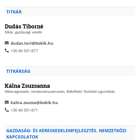
TITKÁR
Dudás Tiborné
titkár, gazdasági vezető
dudas.teri@bokik.hu
+36 46 501-877
TITKÁRSÁG
Kálna Zsuzsanna
titkárságvezető, rendezvényszervezés, Békéltető Testületi ügyintézés
kalna.zsuzsa@bokik.hu
+36 46 501-871
GAZDASÁG- ÉS KERESKEDELEMFEJLESZTÉS, NEMZETKÖZI
KAPCSOLATOK