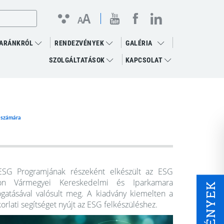
linkedin megnyitása
(open in new window)
youtube megnyitása
(open in new window)
facebook megnyitása
(open in new window)
A
Kontraszt
Betűméret
A
nézet
változtatása
ARÁNKRÓL
RENDEZVÉNYEK
GALÉRIA
SZOLGÁLTATÁSOK
KAPCSOLAT
k számára
SG Programjának részeként elkészült az ESG
ron Vármegyei Kereskedelmi és Iparkamara
ESEMÉNYEK
mogatásával valósult meg. A kiadvány kiemelten a
orlati segítséget nyújt az ESG felkészüléshez.