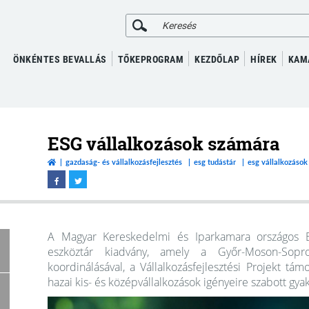
KERESÉS
ÖNKÉNTES BEVALLÁS
TŐKEPROGRAM
KEZDŐLAP
HÍREK
KAM
ESG vállalkozások számára
gazdaság- és vállalkozásfejlesztés
esg tudástár
esg vállalkozáso
A Magyar Kereskedelmi és Iparkamara országos E
eszköztár kiadvány, amely a Győr-Moson-Sop
koordinálásával, a Vállalkozásfejlesztési Projekt tá
hazai kis- és középvállalkozások igényeire szabott gyak