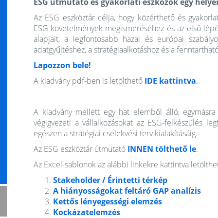
ESG útmutató és gyakorlati eszközök egy helye
Az ESG eszköztár célja, hogy közérthető és gyakorlat
ESG követelmények megismeréséhez és az első lépé
alapjait, a legfontosabb hazai és európai szabályo
adatgyűjtéshez, a stratégiaalkotáshoz és a fenntartha
Lapozzon bele!
A kiadvány pdf-ben is letölthető
IDE kattintva
.
A kiadvány mellett egy hat elemből álló, egymásra 
végigvezeti a vállalkozásokat az ESG-felkészülés leg
egészen a stratégiai cselekvési terv kialakításáig.
Az ESG eszköztár útmutató
INNEN tölthető le
.
Az Excel-sablonok az alábbi linkekre kattintva letölthe
Stakeholder / Érintetti térkép
A hiányosságokat feltáró GAP analízis
Kettős lényegességi elemzés
Kockázatelemzés