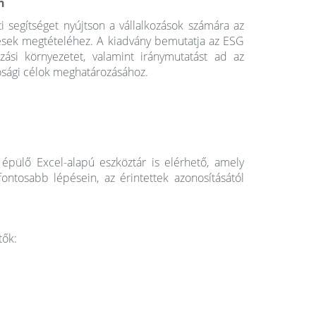
n
i segítséget nyújtson a vállalkozások számára az
sek megtételéhez. A kiadvány bemutatja az ESG
zási környezetet, valamint iránymutatást ad az
tósági célok meghatározásához.
épülő Excel-alapú eszköztár is elérhető, amely
fontosabb lépésein, az érintettek azonosításától
tők: