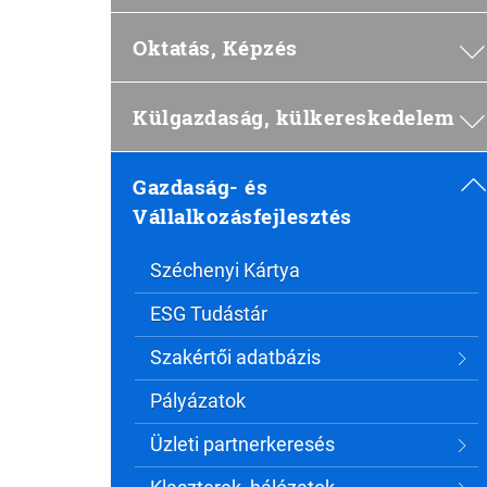
Oktatás, Képzés
Külgazdaság, külkereskedelem
Gazdaság- és
Vállalkozásfejlesztés
Széchenyi Kártya
ESG Tudástár
Szakértői adatbázis
Pályázatok
Üzleti partnerkeresés