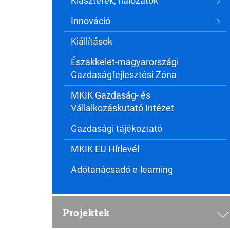
Klaszterek, hálózatok
Innováció
Kiállítások
Északkelet-magyarországi
Gazdaságfejlesztési Zóna
MKIK Gazdaság- és
Vállalkozáskutató Intézet
Gazdasági tájékoztató
MKIK EU Hírlevél
Adótanácsadó e-learning
Projektek