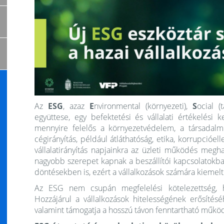
Az
ESG
, azaz
E
nvironmental (környezeti),
S
ocial (
együttese, egy befektetési és vállalati értékelési 
mennyire felelős a környezetvédelem, a társadalmi
cégirányítás, például átláthatóság, etika, korrupcióel
vállalatirányítás napjainkra az üzleti működés meg
nagyobb szerepet kapnak a beszállítói kapcsolatokban
döntésekben is, ezért a vállalkozások számára kiemelt
Az ESG nem csupán megfelelési kötelezettség, ha
Hozzájárul a vállalkozások hitelességének erősítéséh
valamint támogatja a hosszú távon fenntartható működ