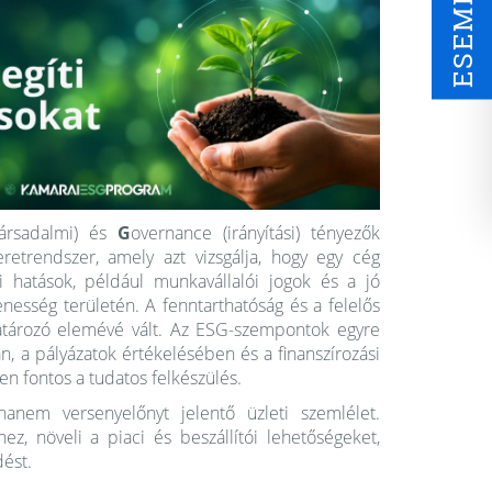
társadalmi) és
G
overnance (irányítási) tényezők
keretrendszer, amely azt vizsgálja, hogy egy cég
 hatások, például munkavállalói jogok és a jó
lenesség területén. A fenntarthatóság és a felelős
határozó elemévé vált. Az ESG-szempontok egyre
, a pályázatok értékelésében és a finanszírozási
en fontos a tudatos felkészülés.
nem versenyelőnyt jelentő üzleti szemlélet.
ez, növeli a piaci és beszállítói lehetőségeket,
ést.