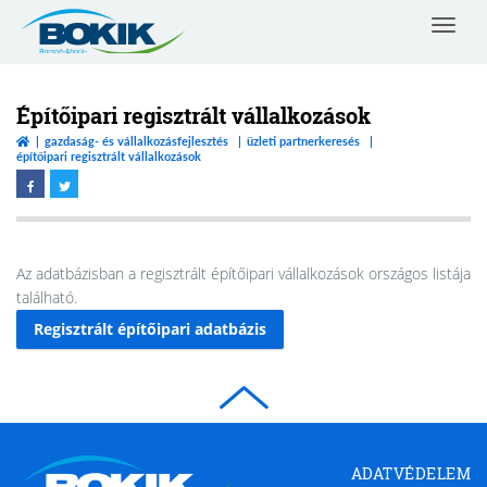
Toggle
navigat
Borsod-
Abaúj-
Zemplén
Építőipari regisztrált vállalkozások
Vármegyei
gazdaság- és vállalkozásfejlesztés
üzleti partnerkeresés
Kereskedelmi
építőipari regisztrált vállalkozások
és
Iparkamara
Az adatbázisban a regisztrált építőipari vállalkozások országos listája
található.
Regisztrált építőipari adatbázis
Borsod-
ADATVÉDELEM
Abaúj-