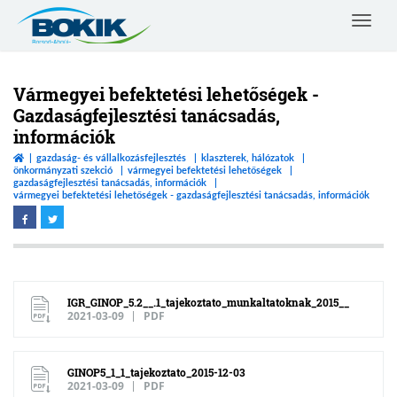
Toggle
navigat
Borsod-
Abaúj-
Zemplén
Vármegyei befektetési lehetőségek -
Vármegyei
Gazdaságfejlesztési tanácsadás,
Kereskedelmi
információk
és
Iparkamara
gazdaság- és vállalkozásfejlesztés
klaszterek, hálózatok
önkormányzati szekció
vármegyei befektetési lehetőségek
gazdaságfejlesztési tanácsadás, információk
vármegyei befektetési lehetőségek - gazdaságfejlesztési tanácsadás, információk
IGR_GINOP_5.2__.1_tajekoztato_munkaltatoknak_2015__
2021-03-09
PDF
GINOP5_1_1_tajekoztato_2015-12-03
2021-03-09
PDF