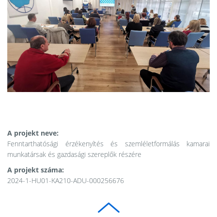
A projekt neve:
Fenntarthatósági érzékenyítés és szemléletformálás kamarai
munkatársak és gazdasági szereplők részére
A projekt száma:
2024-1-HU01-KA210-ADU-000256676