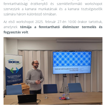
fenntarthatósági érzékenyítő és szemléletformáló workshopot
szervezünk a kamarai munkatársak és a kamarai tisztségviselők
számára három különböző témában.
Az első workshopot 2025. február 27-én 10:00 órakor tartottuk,
amelynek
témája a fenntartható élelmiszer termelés és
fogyasztás volt
.