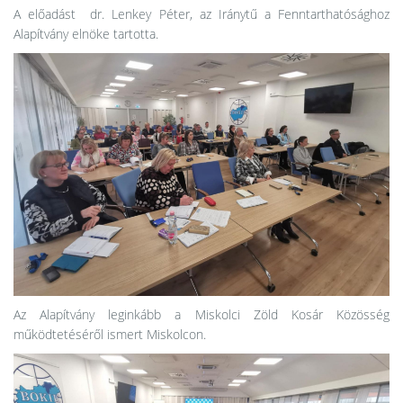
A előadást dr. Lenkey Péter, az Iránytű a Fenntarthatósághoz
Alapítvány elnöke tartotta.
Az Alapítvány leginkább a Miskolci Zöld Kosár Közösség
működtetéséről ismert Miskolcon.