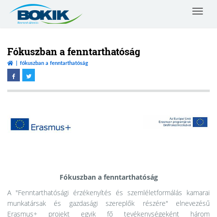
Toggle
navigat
Borsod-
Abaúj-
Zemplén
Fókuszban a fenntarthatóság
Vármegyei
fókuszban a fenntarthatóság
Kereskedelmi
és
Iparkamara
Fókuszban a fenntarthatóság
A "Fenntarthatósági érzékenyítés és szemléletformálás kamarai
munkatársak és gazdasági szereplők részére" elnevezésű
Erasmus+ projekt egyik fő tevékenységeként három