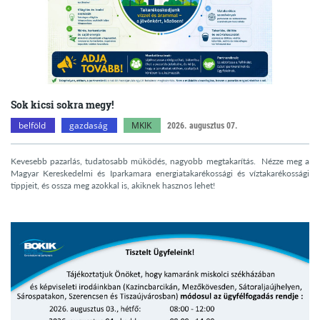
Sok kicsi sokra megy!
belföld
gazdaság
MKIK
2026. augusztus 07.
Kevesebb pazarlás, tudatosabb működés, nagyobb megtakarítás. Nézze meg a
Magyar Kereskedelmi és Iparkamara energiatakarékossági és víztakarékossági
tippjeit, és ossza meg azokkal is, akiknek hasznos lehet!