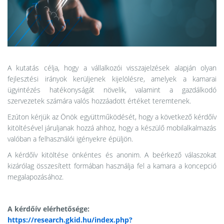
A kutatás célja, hogy a vállalkozói visszajelzések alapján olyan
fejlesztési irányok kerüljenek kijelölésre, amelyek a kamarai
ügyintézés hatékonyságát növelik, valamint a gazdálkodó
szervezetek számára valós hozzáadott értéket teremtenek.
Ezúton kérjük az Önök együttműködését, hogy a következő kérdőív
kitöltésével járuljanak hozzá ahhoz, hogy a készülő mobilalkalmazás
valóban a felhasználói igényekre épüljön.
A kérdőív kitöltése önkéntes és anonim. A beérkező válaszokat
kizárólag összesített formában használja fel a kamara a koncepció
megalapozásához.
A kérdőív elérhetősége:
https://research.gkid.hu/index.php?