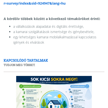
r=survey/index&sid=924947&lang=hu
A kérdőív többek között a következő témaköröket érinti:
a vállalkozások alapadatai és digitális érettsége,
a kamarai szolgáltatások ismertsége és igénybevétele,
egy lehetséges kamarai mobilalkalmazással kapcsolatos
igények és elvárások
KAPCSOLÓDÓ TARTALMAK
TUDJON MEG TÖBBET.