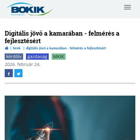
Toggle
navigat
Borsod-
Abaúj-
Zemplén
Digitális jövő a kamarában - felmérés a
Vármegyei
fejlesztésért
Kereskedelmi
hírek
digitális jövő a kamarában - felmérés a fejlesztésért
és
Iparkamara
kérdőív
gazdaság
MKIK
2026. február 24.