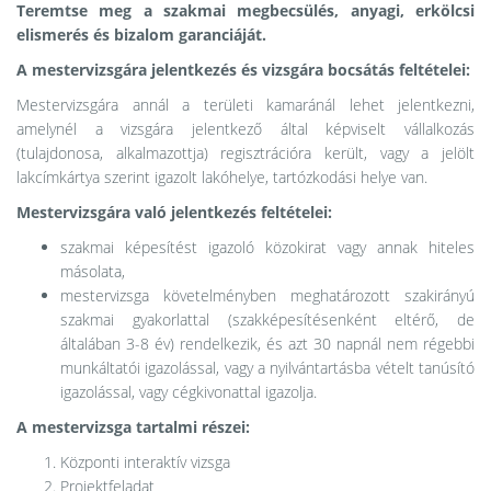
Teremtse meg a szakmai megbecsülés, anyagi, erkölcsi
elismerés és bizalom garanciáját.
A mestervizsgára jelentkezés és vizsgára bocsátás feltételei:
Mestervizsgára annál a területi kamaránál lehet jelentkezni,
amelynél a vizsgára jelentkező által képviselt vállalkozás
(tulajdonosa, alkalmazottja) regisztrációra került, vagy a jelölt
lakcímkártya szerint igazolt lakóhelye, tartózkodási helye van.
Mestervizsgára való jelentkezés feltételei:
szakmai képesítést igazoló közokirat vagy annak hiteles
másolata,
mestervizsga követelményben meghatározott szakirányú
szakmai gyakorlattal (szakképesítésenként eltérő, de
általában 3-8 év) rendelkezik, és azt 30 napnál nem régebbi
munkáltatói igazolással, vagy a nyilvántartásba vételt tanúsító
igazolással, vagy cégkivonattal igazolja.
A mestervizsga tartalmi részei:
Központi interaktív vizsga
Projektfeladat