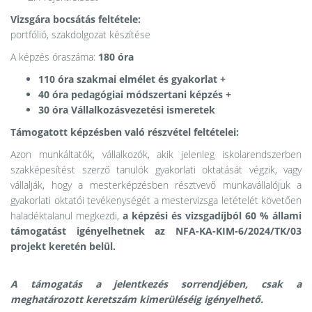
Vizsgára bocsátás feltétele:
portfólió, szakdolgozat készítése
A képzés óraszáma:
180 óra
110 óra szakmai elmélet és gyakorlat +
40 óra pedagógiai módszertani képzés +
30 óra Vállalkozásvezetési ismeretek
Támogatott képzésben való részvétel feltételei:
Azon munkáltatók, vállalkozók, akik jelenleg iskolarendszerben
szakképesítést szerző tanulók gyakorlati oktatását végzik, vagy
vállalják, hogy a mesterképzésben résztvevő munkavállalójuk a
gyakorlati oktatói tevékenységét a mestervizsga letételét követően
haladéktalanul megkezdi,
a képzési és vizsgadíjból 60 % állami
támogatást igényelhetnek az NFA-KA-KIM-6/2024/TK/03
projekt keretén belül.
A támogatás a jelentkezés sorrendjében, csak a
meghatározott keretszám kimerüléséig igényelhető.