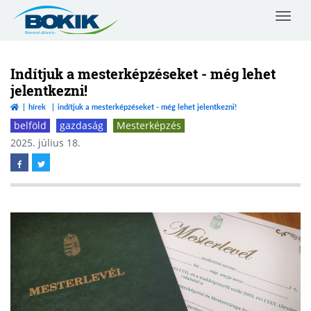
Toggle
navigat
Borsod-
Abaúj-
Zemplén
Indítjuk a mesterképzéseket - még lehet
Vármegyei
jelentkezni!
Kereskedelmi
hírek
indítjuk a mesterképzéseket - még lehet jelentkezni!
és
Iparkamara
belföld
gazdaság
Mesterképzés
2025. július 18.