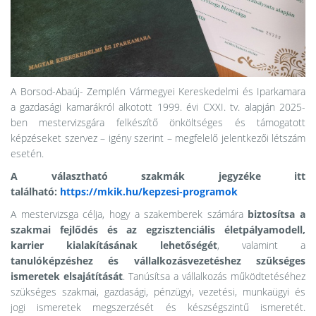
A Borsod-Abaúj- Zemplén Vármegyei Kereskedelmi és Iparkamara
a gazdasági kamarákról alkotott 1999. évi CXXI. tv. alapján 2025-
ben mestervizsgára felkészítő önköltséges és támogatott
képzéseket szervez – igény szerint – megfelelő jelentkezői létszám
esetén.
A választható szakmák jegyzéke itt
található:
https://mkik.hu/kepzesi-programok
A mestervizsga célja, hogy a szakemberek számára
biztosítsa a
szakmai fejlődés és az egzisztenciális életpályamodell,
karrier kialakításának lehetőségét
, valamint a
tanulóképzéshez és vállalkozásvezetéshez szükséges
ismeretek elsajátítását
. Tanúsítsa a vállalkozás működtetéséhez
szükséges szakmai, gazdasági, pénzügyi, vezetési, munkaügyi és
jogi ismeretek megszerzését és készségszintű ismeretét.