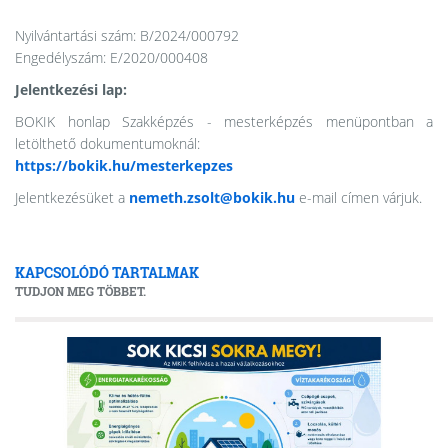
Nyilvántartási szám: B/2024/000792
Engedélyszám: E/2020/000408
Jelentkezési lap:
BOKIK honlap Szakképzés - mesterképzés menüpontban a
letölthető dokumentumoknál:
https://bokik.hu/mesterkepzes
Jelentkezésüket a
nemeth.zsolt@bokik.hu
e-mail címen várjuk.
KAPCSOLÓDÓ TARTALMAK
TUDJON MEG TÖBBET.