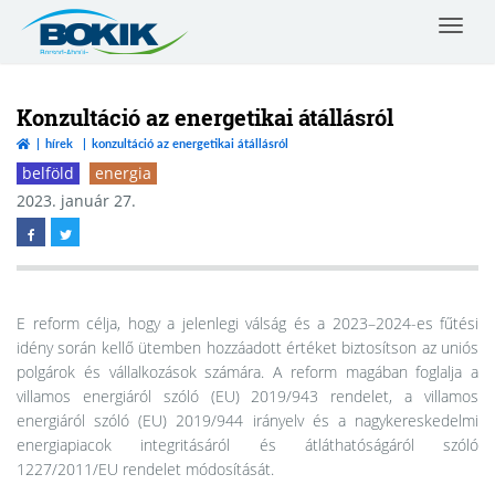
Toggle
navigat
Borsod-
Abaúj-
Zemplén
Konzultáció az energetikai átállásról
Vármegyei
hírek
konzultáció az energetikai átállásról
Kereskedelmi
belföld
energia
és
Iparkamara
2023. január 27.
E reform célja, hogy a jelenlegi válság és a 2023–2024-es fűtési
idény során kellő ütemben hozzáadott értéket biztosítson az uniós
polgárok és vállalkozások számára. A reform magában foglalja a
villamos energiáról szóló (EU) 2019/943 rendelet, a villamos
energiáról szóló (EU) 2019/944 irányelv és a nagykereskedelmi
energiapiacok integritásáról és átláthatóságáról szóló
1227/2011/EU rendelet módosítását.