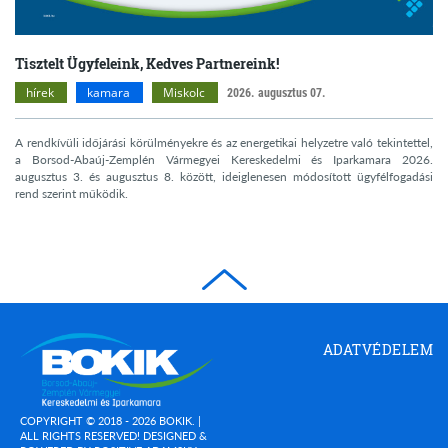
Tisztelt Ügyfeleink, Kedves Partnereink!
hírek
kamara
Miskolc
2026. augusztus 07.
A rendkívüli időjárási körülményekre és az energetikai helyzetre való tekintettel,
a Borsod-Abaúj-Zemplén Vármegyei Kereskedelmi és Iparkamara 2026.
augusztus 3. és augusztus 8. között, ideiglenesen módosított ügyfélfogadási
rend szerint működik.
Borsod-
ADATVÉDELEM
Abaúj-
Zemplén
Megyei
Kereskedelmi
COPYRIGHT © 2018 - 2026 BOKIK. |
és
ALL RIGHTS RESERVED! DESIGNED &