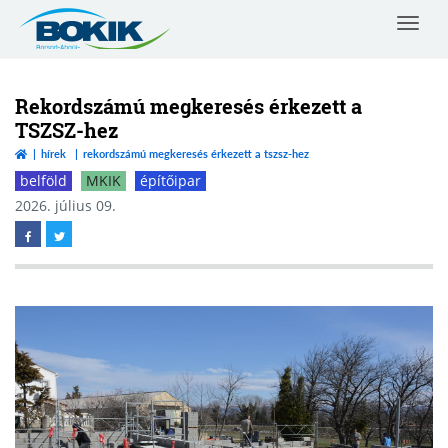
Toggle
navigat
Borsod-
Abaúj-
Zemplén
Rekordszámú megkeresés érkezett a
Vármegyei
TSZSZ-hez
Kereskedelmi
hírek
rekordszámú megkeresés érkezett a tszsz-hez
és
Iparkamara
belföld
MKIK
építőipar
2026. július 09.