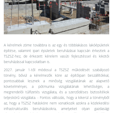
A kérelmek zöme továbbra is az egy és többlakásos lakóépületek
építése, valamint ipari épületek beruházásai kapcsán érkeztek a
TSZSZ-hez, de érkezett kérelem vasúti fejlesztéssel és kikötői
beruházással kapcsolatban is.
2027. január 1-től módosul a TSZSZ működését szabályozó
törvény, bővül a kérelmezők köre az építőipari beszállítókkal,
pontosabbak lesznek a minőség vizsgálatának az alapvető
követelményei, a pótmunka vizsgálatának lehetőségei, a
megrendelői túlfizetés vizsgálata, és a szerződéses biztosítékok
teljeskörű vizsgálata. - Fontos változás, hogy a kikerül a törvényből
az, hogy a TSZSZ hatásköre nem vonatkozik azokra a közlekedési
infrastrukturális beruházásokra, amelyeket olyan gazdasági