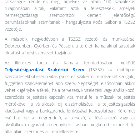
társaságok rendeltek meg, amelyek az állam 100 százalékos
tulajdonában álltak, valamint azok a fejlesztések, amelyek
nemzetgazdasági szempontból kiemelt jelentőségű
beruházásoknak számítanak - hangsúlyozta Koós Gábor a TSZSZ
vezetője.
A második negyedévben a TSZSZ vezetői és munkatársai
Debrecenben, Győrben és Pécsen, a területi kamaráknál tartottak
oktatást a helyi szervezet tagjainak.
Az illetékes tárca és Kamara fenntartásában működő
Teljesítésigazolási Szakértői Szerv
(TSZSZ) az építőipari
szerződésekből eredő viták gyors és szakértői rendezését szolgáló,
független szakvéleményt adó szerv. Segítségét elsősorban akkor
vehetik igénybe a felek, ha a tervezési, kivitelezési vagy alvállalkozói
szerződés teljesítése kapcsán vita merül fel a műszaki teljesítés
mértékével, a vállalkozói díj elszámolásával, a teljesítésigazolás
kiadásával vagy a bankgarancia lehívásával kapcsolatban. Kérelmet
nyújthat be a megrendelő, a tervező, a fővállalkozó vagy az
alvállalkozó egyaránt, amennyiben írásban megkötött, mindkét fél
által aláírt szerződés áll rendelkezésre.