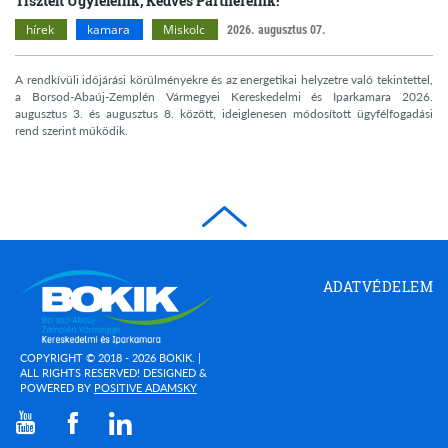
Tisztelt Ügyfeleink, Kedves Partnereink!
hírek
kamara
Miskolc
2026. augusztus 07.
A rendkívüli időjárási körülményekre és az energetikai helyzetre való tekintettel,
a Borsod-Abaúj-Zemplén Vármegyei Kereskedelmi és Iparkamara 2026.
augusztus 3. és augusztus 8. között, ideiglenesen módosított ügyfélfogadási
rend szerint működik.
Borsod-
ADATVÉDELEM
Abaúj-
Zemplén
Megyei
Kereskedelmi
COPYRIGHT © 2018 - 2026 BOKIK. |
és
ALL RIGHTS RESERVED! DESIGNED &
(OPEN
POWERED BY
POSITIVE ADAMSKY
Iparkamara
IN
(open in new window)
(open in new window)
(open in new window)
NEW
WINDOW)