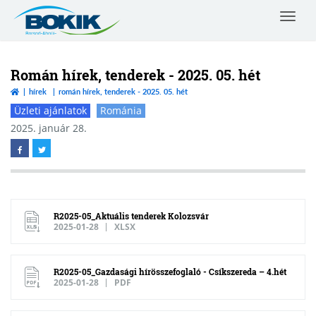
Toggle
navigat
Borsod-
Abaúj-
Zemplén
Román hírek, tenderek - 2025. 05. hét
Vármegyei
hírek
román hírek, tenderek - 2025. 05. hét
Kereskedelmi
Üzleti ajánlatok
Románia
és
Iparkamara
2025. január 28.
R2025-05_Aktuális tenderek Kolozsvár
2025-01-28
XLSX
R2025-05_Gazdasági hírösszefoglaló - Csíkszereda – 4.hét
2025-01-28
PDF