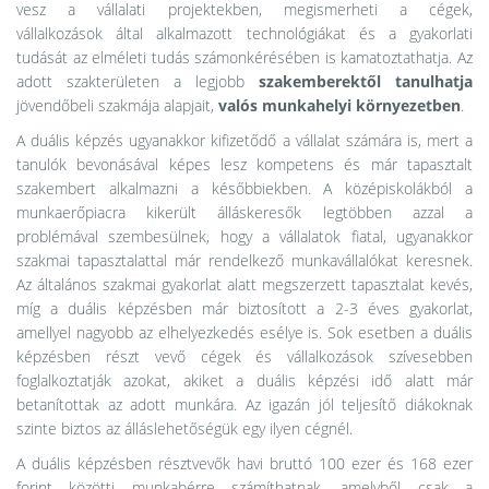
vesz a vállalati projektekben, megismerheti a cégek,
vállalkozások által alkalmazott technológiákat és a gyakorlati
tudását az elméleti tudás számonkérésében is kamatoztathatja. Az
adott szakterületen a legjobb
szakemberektől tanulhatja
jövendőbeli szakmája alapjait,
valós munkahelyi környezetben
.
A duális képzés ugyanakkor kifizetődő a vállalat számára is, mert a
tanulók bevonásával képes lesz kompetens és már tapasztalt
szakembert alkalmazni a későbbiekben. A középiskolákból a
munkaerőpiacra kikerült álláskeresők legtöbben azzal a
problémával szembesülnek, hogy a vállalatok fiatal, ugyanakkor
szakmai tapasztalattal már rendelkező munkavállalókat keresnek.
Az általános szakmai gyakorlat alatt megszerzett tapasztalat kevés,
míg a duális képzésben már biztosított a 2-3 éves gyakorlat,
amellyel nagyobb az elhelyezkedés esélye is. Sok esetben a duális
képzésben részt vevő cégek és vállalkozások szívesebben
foglalkoztatják azokat, akiket a duális képzési idő alatt már
betanítottak az adott munkára. Az igazán jól teljesítő diákoknak
szinte biztos az álláslehetőségük egy ilyen cégnél.
A duális képzésben résztvevők havi bruttó 100 ezer és 168 ezer
forint közötti munkabérre számíthatnak, amelyből csak a