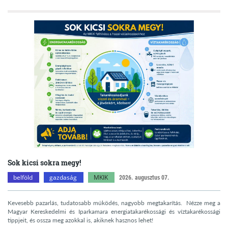
Sok kicsi sokra megy!
belföld
gazdaság
MKIK
2026. augusztus 07.
Kevesebb pazarlás, tudatosabb működés, nagyobb megtakarítás. Nézze meg a
Magyar Kereskedelmi és Iparkamara energiatakarékossági és víztakarékossági
tippjeit, és ossza meg azokkal is, akiknek hasznos lehet!