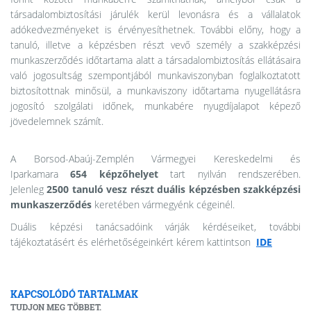
társadalombiztosítási járulék kerül levonásra és a vállalatok
adókedvezményeket is érvényesíthetnek. További előny, hogy a
tanuló, illetve a képzésben részt vevő személy a szakképzési
munkaszerződés időtartama alatt a társadalombiztosítás ellátásaira
való jogosultság szempontjából munkaviszonyban foglalkoztatott
biztosítottnak minősül, a munkaviszony időtartama nyugellátásra
jogosító szolgálati időnek, munkabére nyugdíjalapot képező
jövedelemnek számít.
A Borsod-Abaúj-Zemplén Vármegyei Kereskedelmi és
Iparkamara
654 képzőhelyet
tart nyilván rendszerében.
Jelenleg
2500 tanuló vesz részt duális képzésben szakképzési
munkaszerződés
keretében vármegyénk cégeinél.
Duális képzési tanácsadóink várják kérdéseiket, további
tájékoztatásért és elérhetőségeinkért kérem kattintson
IDE
KAPCSOLÓDÓ TARTALMAK
TUDJON MEG TÖBBET.