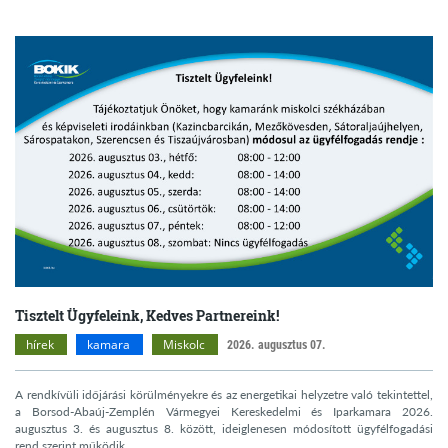
Tisztelt Ügyfeleink, Kedves Partnereink!
hírek
kamara
Miskolc
2026. augusztus 07.
A rendkívüli időjárási körülményekre és az energetikai helyzetre való tekintettel,
a Borsod-Abaúj-Zemplén Vármegyei Kereskedelmi és Iparkamara 2026.
augusztus 3. és augusztus 8. között, ideiglenesen módosított ügyfélfogadási
rend szerint működik.