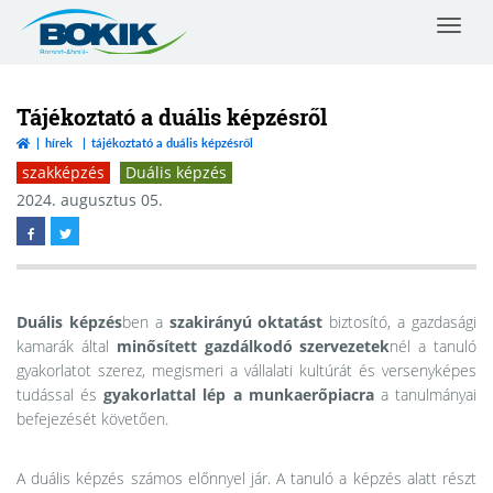
Toggle
navigat
Borsod-
Abaúj-
Zemplén
Tájékoztató a duális képzésről
Vármegyei
hírek
tájékoztató a duális képzésről
Kereskedelmi
szakképzés
Duális képzés
és
Iparkamara
2024. augusztus 05.
Duális képzés
ben a
szakirányú oktatást
biztosító, a gazdasági
kamarák által
minősített gazdálkodó szervezetek
nél a tanuló
gyakorlatot szerez, megismeri a vállalati kultúrát és versenyképes
tudással és
gyakorlattal lép a munkaerőpiacra
a tanulmányai
befejezését követően.
A
duális képzés
számos előnnyel jár. A tanuló a képzés alatt részt