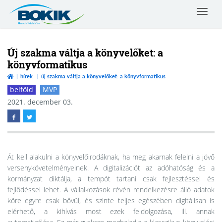
Toggle
navigat
Borsod-
Abaúj-
Zemplén
Új szakma váltja a könyvelőket: a
Vármegyei
könyvformatikus
Kereskedelmi
hírek
új szakma váltja a könyvelőket: a könyvformatikus
és
Iparkamara
belföld
MVP
2021. december 03.
Át kell alakulni a könyvelőirodáknak, ha meg akarnak felelni a jövő
versenykövetelményeinek. A digitalizációt az adóhatóság és a
kormányzat diktálja, a tempót tartani csak fejlesztéssel és
fejlődéssel lehet. A vállalkozások révén rendelkezésre álló adatok
köre egyre csak bővül, és szinte teljes egészében digitálisan is
elérhető, a kihívás most ezek feldolgozása, ill. annak