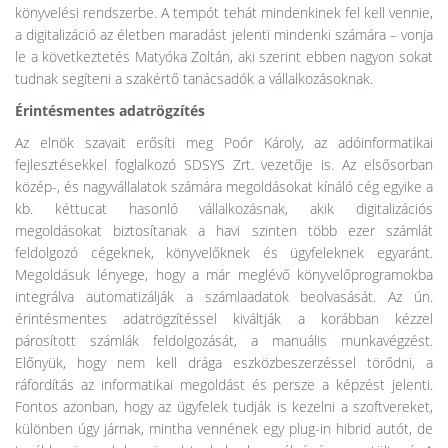
könyvelési rendszerbe. A tempót tehát mindenkinek fel kell vennie,
a digitalizáció az életben maradást jelenti mindenki számára – vonja
le a következtetés Matyóka Zoltán, aki szerint ebben nagyon sokat
tudnak segíteni a szakértő tanácsadók a vállalkozásoknak.
Érintésmentes adatrögzítés
Az elnök szavait erősíti meg Poór Károly, az adóinformatikai
fejlesztésekkel foglalkozó SDSYS Zrt. vezetője is. Az elsősorban
közép-, és nagyvállalatok számára megoldásokat kínáló cég egyike a
kb. kéttucat hasonló vállalkozásnak, akik digitalizációs
megoldásokat biztosítanak a havi szinten több ezer számlát
feldolgozó cégeknek, könyvelőknek és ügyfeleknek egyaránt.
Megoldásuk lényege, hogy a már meglévő könyvelőprogramokba
integrálva automatizálják a számlaadatok beolvasását. Az ún.
érintésmentes adatrögzítéssel kiváltják a korábban kézzel
párosított számlák feldolgozását, a manuális munkavégzést.
Előnyük, hogy nem kell drága eszközbeszerzéssel törődni, a
ráfordítás az informatikai megoldást és persze a képzést jelenti.
Fontos azonban, hogy az ügyfelek tudják is kezelni a szoftvereket,
különben úgy járnak, mintha vennének egy plug-in hibrid autót, de