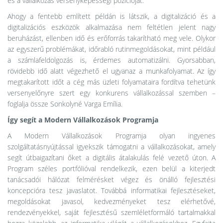
és a vállalkozás versenyképességi pozícióját.
Ahogy a fentebb említett példán is látszik, a digitalizáció és a
digitalizációs eszközök alkalmazása nem feltétlen jelent nagy
beruházást, ellenben idő és erőforrás takarítható meg vele. Olykor
az egyszerű problémákat, időrabló rutinmegoldásokat, mint például
a számlafeldolgozás is, érdemes automatizálni. Gyorsabban,
rövidebb idő alatt végezhető el ugyanaz a munkafolyamat. Az így
megtakarított időt a cég más üzleti folyamataira fordítva tehetünk
versenyelőnyre szert egy konkurens vállalkozással szemben –
foglalja össze Sonkolyné Varga Emília.
Így segít a Modern Vállalkozások Programja
A Modern Vállalkozások Programja olyan ingyenes
szolgáltatásnyújtással igyekszik támogatni a vállalkozásokat, amely
segít útbaigazítani őket a digitális átalakulás felé vezető úton. A
Program széles portfólióval rendelkezik, ezen belül a kiterjedt
tanácsadói hálózat felmérésket végez és önálló fejlesztési
koncepcióra tesz javaslatot. Továbbá informatikai fejlesztéseket,
megoldásokat javasol, kedvezményeket tesz elérhetővé,
rendezvényekkel, saját fejlesztésű szemléletformáló tartalmakkal