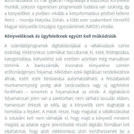
automatizálása. Ez már gyakran meghaladja a klasszikus könyvelési
munkát, sokszor egyenesen programozói tudásra van szükség, így
a könyvelőket a jövőben inkább a könyvformatikus jelzővel kellene
illetni – mondja Matyóka Zoltán, a több ezer szakembert tömörítő
Magyar Könyvelők Országos Egyesületének (MKOE) elnöke.
Könyvelőknek és ügyfeleiknek együtt kell működniük
A számlázóprogramok digitalizációjával a vállalkozások szinte
kizárólag elektronikus számlákat bocsátanak ki, ezek feldolgozása,
kategorizálása, könyvelése sok esetben azonban még manuálisan
történik. A bankszámlák, kivonatok könyvelése szintén
erőforrásigényes folyamat. Miközben ezek digitálisan rendelkezésre
állnak, ezért ezek beolvasása automatizálható, a felszabaduló
munkamennyiség pedig akár tanácsadásra vagy új ügyfelekre
fordítható – ismerteti a folyamatokat az elnök. A digitalizáció
folyamatosan jelen van a szektorban, nem várható lassulás ebben,
hamarosan érkezik az eÁfa, így a könyvelők sem dughatják a
homokba a fejüket. A másik része, hogy magukat a vállalkozásokat
is edukálni kell: nem várhatják el, hogy majd a könyvelő mindent
megold, az adatok egyre jelentősebb részét digitális formában kell
eljuttatniuk, hogy azok elektronikus úton kerülhessenek be a