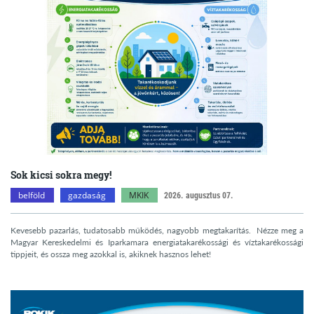
Sok kicsi sokra megy!
belföld
gazdaság
MKIK
2026. augusztus 07.
Kevesebb pazarlás, tudatosabb működés, nagyobb megtakarítás. Nézze meg a
Magyar Kereskedelmi és Iparkamara energiatakarékossági és víztakarékossági
tippjeit, és ossza meg azokkal is, akiknek hasznos lehet!