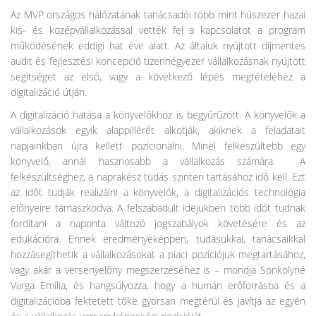
Az MVP országos hálózatának tanácsadói több mint húszezer hazai
kis- és középvállalkozással vették fel a kapcsolatot a program
működésének eddigi hat éve alatt. Az általuk nyújtott díjmentes
audit és fejlesztési koncepció tizennégyezer vállalkozásnak nyújtott
segítséget az első, vagy a következő lépés megtételéhez a
digitalizáció útján.
A digitalizáció hatása a könyvelőkhöz is begyűrűzött. A könyvelők a
vállalkozások egyik alappillérét alkotják, akiknek a feladatait
napjainkban újra kellett pozícionálni. Minél felkészültebb egy
könyvelő, annál hasznosabb a vállalkozás számára. A
felkészültséghez, a naprakész tudás szinten tartásához idő kell. Ezt
az időt tudják realizálni a könyvelők, a digitalizációs technológia
előnyeire támaszkodva. A felszabadult idejükben több időt tudnak
fordítani a naponta változó jogszabályok követésére és az
edukációra. Ennek eredményeképpen, tudásukkal, tanácsaikkal
hozzásegíthetik a vállalkozásokat a piaci pozíciójuk megtartásához,
vagy akár a versenyelőny megszerzéséhez is – mondja Sonkolyné
Varga Emília, és hangsúlyozza, hogy a humán erőforrásba és a
digitalizációba fektetett tőke gyorsan megtérül és javítja az egyén