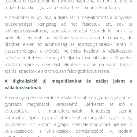
továbbra is csak benzinnel tankolva használná, és nem töltené. A
tudást hozzá kell igazítani a szoftverhez – mondja Poór Károly.
A szakember is úgy látja, a digitalizáció megváltoztatta a könyvelők
tevékenységét. Rengeteg ad hoc feladatuk lett, sok az
adójogszabály-változás, számtalan kérdést tesznek fel nekik az
ügyfelek. Legutóbb az SZJA-visszatérítés okozott cunamit, de
október elején az adóhatóság az adatszolgáltatások terén is
visszamenőleges ellenőrzési hullámba kezdett. A vállalkozások
számára büntetéssel fenyegető eljárások gyorsítására, a könyvelés
átláthatóságára is megoldást jelentene a minél gyorsabb digitális
átállás, az adatok elektronikusan feldolgozhatóvá tétele.
A digitalizáció új megoldásokat és esélyt jelent a
vállalkozásoknak
A versenyképesség kérdése elválaszthatatlan a gazdaságosabb és
gyorsabb megoldások keresésétől. Elérkezett az idő a
változtatásra, a munkafolyamatok lehetőség szerinti
automatizációjára, hogy ezáltal költséghatékonyabbá tegyük a cég
működését. Ez viszont egyfajta szemléletmódváltást igényel a
vállalkozásoktól, a vállalkozások döntéshozóitól. A Modern