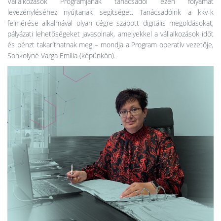
Vállalkozások Programjának tanácsadói ezen folyamat
levezényléséhez nyújtanak segítséget. Tanácsadóink a kkv-k
felmérése alkalmával olyan cégre szabott digitális megoldásokat,
pályázati lehetőségeket javasolnak, amelyekkel a vállalkozások időt
és pénzt takaríthatnak meg – mondja a Program operatív vezetője,
Sonkolyné Varga Emília (képünkön).