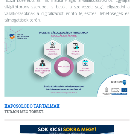
hozza közelebb, az informatika világát a vállalkozásokhoz. Egyfajta
világítótorony szerepet is betölt a szervezet: segít eligazodni a
vállalkozásoknak a digitalizációt érintő fejlesztési lehetőségek és
támogatások terén.
KAPCSOLÓDÓ TARTALMAK
TUDJON MEG TÖBBET.