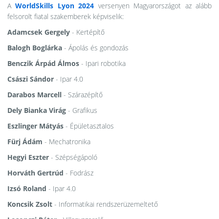
A
WorldSkills Lyon 2024
versenyen Magyarországot az alább
felsorolt fiatal szakemberek képviselik:
Adamcsek Gergely
- Kertépítő
Balogh Boglárka
- Ápolás és gondozás
Benczik Árpád Álmos
- Ipari robotika
Császi Sándor
- Ipar 4.0
Darabos Marcell
- Szárazépítő
Dely Bianka Virág
- Grafikus
Eszlinger Mátyás
- Épületasztalos
Fürj Ádám
- Mechatronika
Hegyi Eszter
- Szépségápoló
Horváth Gertrúd
- Fodrász
Izsó Roland
- Ipar 4.0
Koncsik Zsolt
- Informatikai rendszerüzemeltető