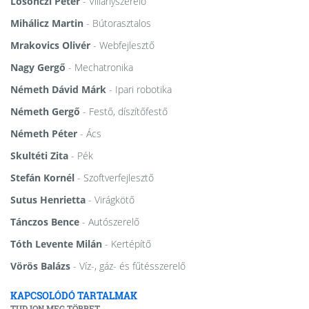
Losonczi Péter
- Villanyszerelő
Mihálicz Martin
- Bútorasztalos
Mrakovics Olivér
- Webfejlesztő
Nagy Gergő
- Mechatronika
Németh Dávid Márk
- Ipari robotika
Németh Gergő
- Festő, díszítőfestő
Németh Péter
- Ács
Skultéti Zita
- Pék
Stefán Kornél
- Szoftverfejlesztő
Sutus Henrietta
- Virágkötő
Tánczos Bence
- Autószerelő
Tóth Levente Milán
- Kertépítő
Vörös Balázs
- Víz-, gáz- és fűtésszerelő
KAPCSOLÓDÓ TARTALMAK
TUDJON MEG TÖBBET.