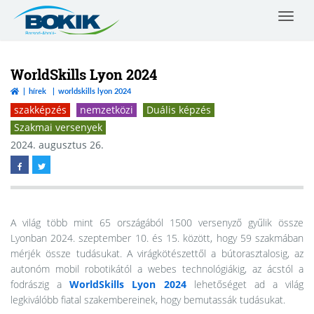
Toggle
navigat
Borsod-
Abaúj-
Zemplén
WorldSkills Lyon 2024
Vármegyei
hírek
worldskills lyon 2024
Kereskedelmi
szakképzés
nemzetközi
Duális képzés
és
Iparkamara
Szakmai versenyek
2024. augusztus 26.
A világ több mint 65 országából 1500 versenyző gyűlik össze
Lyonban 2024. szeptember 10. és 15. között, hogy 59 szakmában
mérjék össze tudásukat. A virágkötészettől a bútorasztalosig, az
autonóm mobil robotikától a webes technológiákig, az ácstól a
fodrászig a
WorldSkills Lyon 2024
lehetőséget ad a világ
legkiválóbb fiatal szakembereinek, hogy bemutassák tudásukat.