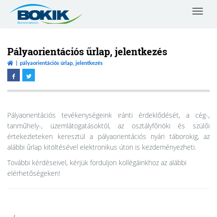
Toggle
navigat
Borsod-
Abaúj-
Zemplén
Pályaorientációs űrlap, jelentkezés
Vármegyei
pályaorientációs űrlap, jelentkezés
Kereskedelmi
és
Iparkamara
Pályaorientációs tevékenységeink iránti érdeklődését, a cég-,
tanműhely-, üzemlátogatásoktól, az osztályfőnöki és szülői
értekezleteken keresztül a pályaorientációs nyári táborokig, az
alábbi űrlap kitöltésével elektronikus úton is kezdeményezheti.
További kérdéseivel, kérjük forduljon kollégáinkhoz az alábbi
elérhetőségeken!