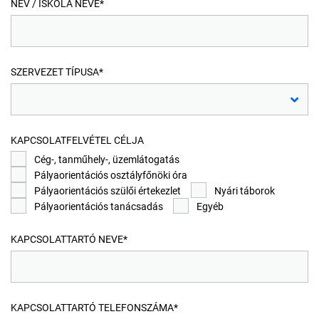
Kérjük,
NÉV / ISKOLA NEVE*
töltse
ki
az
összes
SZERVEZET TÍPUSA*
kötelező
mezőt
az
elküldéshez.
KAPCSOLATFELVÉTEL CÉLJA
Cég-, tanműhely-, üzemlátogatás
Pályaorientációs osztályfőnöki óra
Pályaorientációs szülői értekezlet
Nyári táborok
Pályaorientációs tanácsadás
Egyéb
KAPCSOLATTARTÓ NEVE*
KAPCSOLATTARTÓ TELEFONSZÁMA*