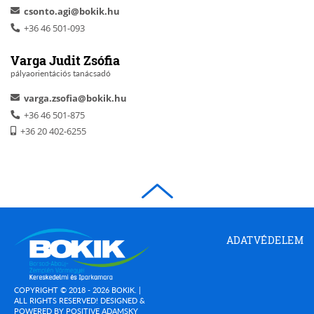
csonto.agi@bokik.hu
+36 46 501-093
Varga Judit Zsófia
pályaorientációs tanácsadó
varga.zsofia@bokik.hu
+36 46 501-875
+36 20 402-6255
Borsod-
ADATVÉDELEM
Abaúj-
Zemplén
Megyei
Kereskedelmi
COPYRIGHT © 2018 - 2026 BOKIK. |
és
ALL RIGHTS RESERVED! DESIGNED &
(OPEN
POWERED BY
POSITIVE ADAMSKY