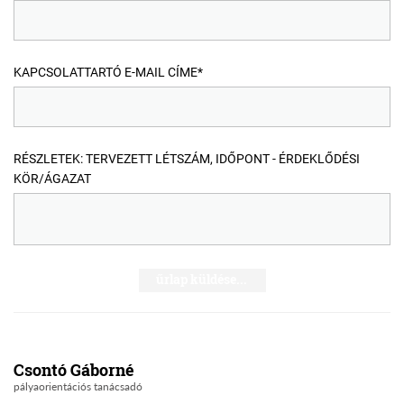
KAPCSOLATTARTÓ E-MAIL CÍME*
RÉSZLETEK: TERVEZETT LÉTSZÁM, IDŐPONT - ÉRDEKLŐDÉSI
KÖR/ÁGAZAT
űrlap küldése...
Csontó Gáborné
pályaorientációs tanácsadó