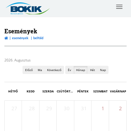
Toggle
navigat
Borsod-
Abaúj-
Zemplén
Események
Vármegyei
események
belföld
Kereskedelmi
és
Iparkamara
2026. Augusztus
Előző
Ma
Következő
Év
Hónap
Hét
Nap
HÉTFŐ
KEDD
SZERDA
CSÜTÖRTÖK
PÉNTEK
SZOMBAT
VASÁRNAP
27
28
29
30
31
1
2