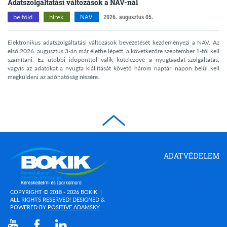
Adatszolgáltatási változások a NAV-nál
belföld
hírek
NAV
2026. augusztus 05.
Elektronikus adatszolgáltatási változások bevezetését kezdeményezi a NAV. Az
első 2026. augusztus 3-án már életbe lépett, a következőre szeptember 1-től kell
számítani. Ez utóbbi időponttól válik kötelezővé a nyugtaadat-szolgáltatás,
vagyis az adatokat a nyugta kiállítását követő három naptári napon belül kell
megküldeni az adóhatóság részére.
Borsod-
ADATVÉDELEM
Abaúj-
Zemplén
Megyei
Kereskedelmi
COPYRIGHT © 2018 - 2026 BOKIK. |
és
ALL RIGHTS RESERVED! DESIGNED &
(OPEN
POWERED BY
POSITIVE ADAMSKY
Iparkamara
IN
(open in new window)
(open in new window)
(open in new window)
NEW