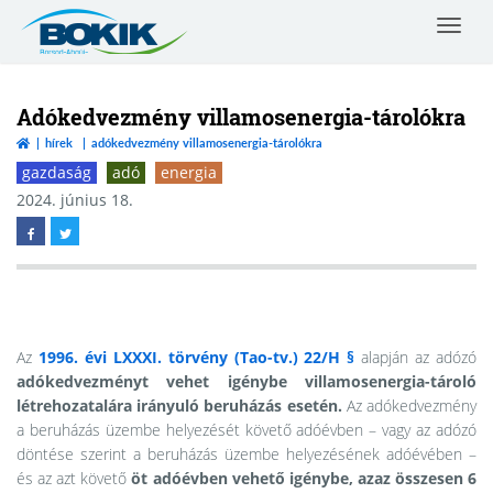
Toggle
navigat
Borsod-
Abaúj-
Zemplén
Adókedvezmény villamosenergia-tárolókra
Vármegyei
hírek
adókedvezmény villamosenergia-tárolókra
Kereskedelmi
gazdaság
adó
energia
és
Iparkamara
2024. június 18.
Az
1996. évi LXXXI. törvény (Tao-tv.) 22/H §
alapján az adózó
adókedvezményt vehet igénybe villamosenergia-tároló
létrehozatalára irányuló beruházás esetén.
Az adókedvezmény
a beruházás üzembe helyezését követő adóévben – vagy az adózó
döntése szerint a beruházás üzembe helyezésének adóévében –
és az azt követő
öt adóévben vehető igénybe, azaz összesen 6