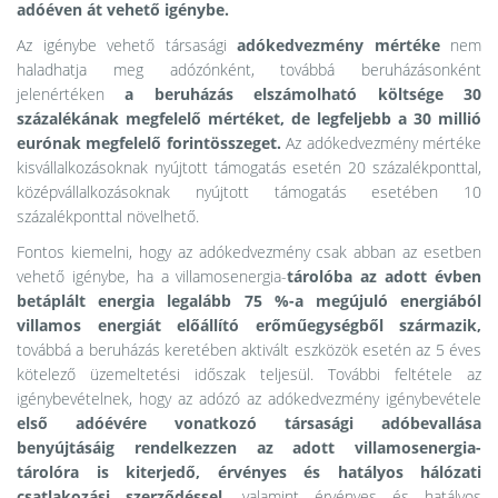
adóéven át vehető igénybe.
Az igénybe vehető társasági
adókedvezmény mértéke
nem
haladhatja meg adózónként, továbbá beruházásonként
jelenértéken
a beruházás elszámolható költsége 30
százalékának megfelelő mértéket, de legfeljebb a 30 millió
eurónak megfelelő forintösszeget.
Az adókedvezmény mértéke
kisvállalkozásoknak nyújtott támogatás esetén 20 százalékponttal,
középvállalkozásoknak nyújtott támogatás esetében 10
százalékponttal növelhető.
Fontos kiemelni, hogy az adókedvezmény csak abban az esetben
vehető igénybe, ha a villamosenergia-
tárolóba az adott évben
betáplált energia legalább 75 %-a megújuló energiából
villamos energiát előállító erőműegységből származik,
továbbá a beruházás keretében aktivált eszközök esetén az 5 éves
kötelező üzemeltetési időszak teljesül. További feltétele az
igénybevételnek, hogy az adózó az adókedvezmény igénybevétele
első adóévére vonatkozó társasági adóbevallása
benyújtásáig rendelkezzen az adott villamosenergia-
tárolóra is kiterjedő, érvényes és hatályos hálózati
csatlakozási szerződéssel,
valamint érvényes és hatályos