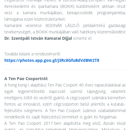
Kereskedelmi és Iparkamara (BOKIK) küldötteként aktívan részt
vesz a kamara munkájában, bekapcsolódik programjainkba,
támogatva ezzel köztestületünket.
Kamaránk vezetése BODNÁR LÁSZLÓ példaértékű gazdasági
tevékenységét, a BOKIK munkájában való hatékony közreműködést
Dr. Szentpáli István Kamarai Díjjal
ismerte el.
További képek a rendezvényről:
https://photos.app.goo.gl/j3Rc8GfuBdVdBW2T8
A Ten Pao Csoportról:
A hong kong-i alapítású Ten Pao Csoport 40 éves tapasztalatával az
egyik legjelentősebb kapcsoló üzemű tápegység, valamint
intelligens töltő és vezérlő gyártó. A cégcsoport számára kiemelten
fontos az innováció, ezért cégcsoporton belül jelentős a kutatás-
fejlesztési szegmens. A Ten Pao Csoport számos szabadalommal
rendelkezik és saját fejlesztésű terméket is gyárt és forgalmaz.
A Ten Pao Csoport 2017-ben alapította meg első, Ázsián kívüli
gyártó- és logisztikai telephelyét Magyarországon, Miskolcon. A