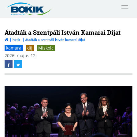
Toggle
navigat
Borsod-
Abaúj-
Zemplén
Átadták a Szentpáli István Kamarai Díjat
Vármegyei
hírek
átadták a szentpáli istván kamarai díjat
Kereskedelmi
kamara
díj
Miskolc
és
Iparkamara
2026. május 12.