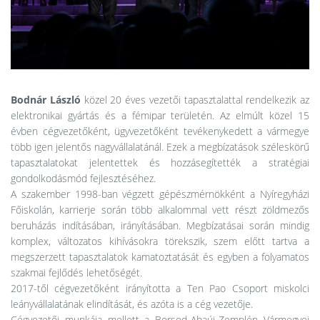
Bodnár László
közel 20 éves vezetői tapasztalattal rendelkezik az
elektronikai gyártás és a fémipar területén. Az elmúlt közel 15
évben cégvezetőként, ügyvezetőként tevékenykedett a vármegye
több igen jelentős nagyvállalatánál. Ezek a megbízatások széleskörű
tapasztalatokat jelentettek és hozzásegítették a stratégiai
gondolkodásmód fejlesztéséhez.
A szakember 1998-ban végzett gépészmérnökként a Nyíregyházi
Főiskolán, karrierje során több alkalommal vett részt zöldmezős
beruházás indításában, irányításában. Megbízatásai során mindig
komplex, változatos kihívásokra törekszik, szem előtt tartva a
megszerzett tapasztalatok kamatoztatását és egyben a folyamatos
szakmai fejlődés lehetőségét.
2017-től cégvezetőként irányította a Ten Pao Csoport miskolci
leányvállalatának elindítását, és azóta is a cég vezetője.
Cégvezetői munkája mellett a Borsod-Abaúj-Zemplén Vármegyei