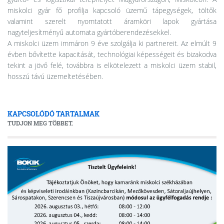
miskolci gyár fő profilja kapcsoló üzemű tápegységek, töltők
valamint szerelt nyomtatott áramköri lapok gyártása
nagyteljesítményű automata gyártóberendezésekkel.
A miskolci üzem immáron 9 éve szolgálja ki partnereit. Az elmúlt 9
évben bővítette kapacitását, technológiai képességeit és bizakodva
tekint a jövő felé, továbbra is elkötelezett a miskolci üzem stabil,
hosszú távú üzemeltetésében.
KAPCSOLÓDÓ TARTALMAK
TUDJON MEG TÖBBET.