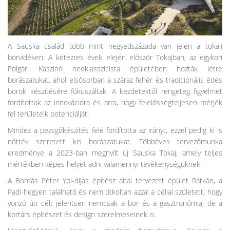
A Sauska család több mint negyedszázada van jelen a tokaji
borvidéken. A kétezres évek elején először Tokajban, az egykori
Polgári Kaszinó neoklasszicista épületében hozták létre
borászatukat, ahol elsősorban a száraz fehér és tradicionális édes
borok készítésére fókuszáltak. A kezdetektől rengeteg figyelmet
fordítottak az innovációra és arra, hogy felelősségteljesen mérjék
fel területeik potenciálját.
Mindez a pezsgőkészítés felé fordította az irányt, ezzel pedig ki is
nőtték szeretett kis borászatukat. Többéves tervezőmunka
eredménye a 2023-ban megnyílt új Sauska Tokaj, amely teljes
mértékben képes helyet adni valamennyi tevékenységüknek.
A Bordás Péter Ybl-díjas építész által tervezett épület Rátkán, a
Padi-hegyen található és nem titkoltan azzal a céllal született, hogy
vonzó úti célt jelentsen nemcsak a bor és a gasztronómia, de a
kortárs építészet és design szerelmeseinek is.