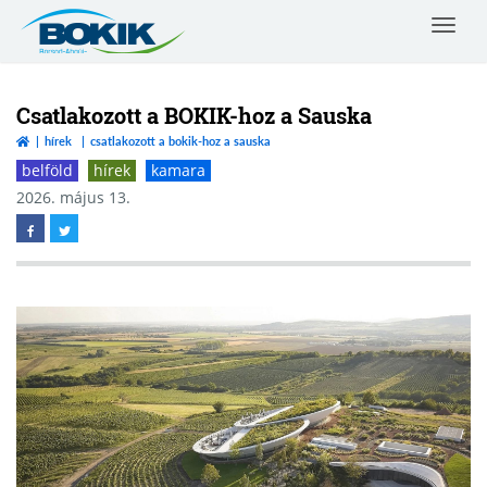
Toggle
navigat
Borsod-
Abaúj-
Zemplén
Csatlakozott a BOKIK-hoz a Sauska
Vármegyei
hírek
csatlakozott a bokik-hoz a sauska
Kereskedelmi
belföld
hírek
kamara
és
Iparkamara
2026. május 13.