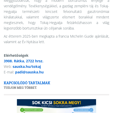
Meggyőződésük, hogy a modern borturizmus lényege a
vendégélmény. Tevékenységükkel, a gazdag zempléni táj és Tokaj-
Hegyalja természeti kincseit felvonultató gasztronómiai
kínálatukkal, valamint világszerte elismert boraikkal mindent
megtesznek, hogy Tokaj-Hegyalja felzárkózhasson a világ
legvonzóbb borturisztikai úti céljainak sorába.
Az étterem 2025-ben megkapta a francia Michelin Guide ajánlását,
valamint az Év Nyitása lett.
Elérhetőségek
3908. Rátka, 2722 hrsz.
Web:
sauska.hu/tokaj
E-mail:
padi@sauska.hu
KAPCSOLÓDÓ TARTALMAK
TUDJON MEG TÖBBET.