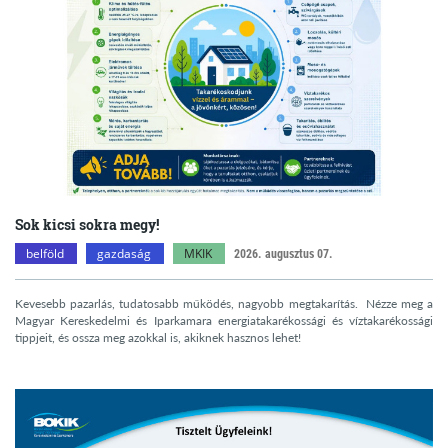
Sok kicsi sokra megy!
belföld
gazdaság
MKIK
2026. augusztus 07.
Kevesebb pazarlás, tudatosabb működés, nagyobb megtakarítás. Nézze meg a
Magyar Kereskedelmi és Iparkamara energiatakarékossági és víztakarékossági
tippjeit, és ossza meg azokkal is, akiknek hasznos lehet!