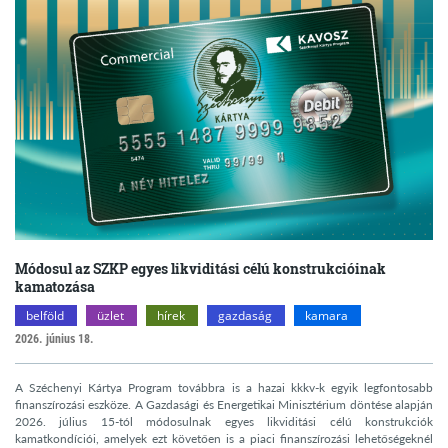
Módosul az SZKP egyes likviditási célú konstrukcióinak
kamatozása
belföld
üzlet
hírek
gazdaság
kamara
2026. június 18.
A Széchenyi Kártya Program továbbra is a hazai kkkv-k egyik legfontosabb
finanszírozási eszköze. A Gazdasági és Energetikai Minisztérium döntése alapján
2026. július 15-tól módosulnak egyes likviditási célú konstrukciók
kamatkondíciói, amelyek ezt követően is a piaci finanszírozási lehetőségeknél