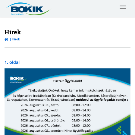
Toggle
navigat
Borsod-
Abaúj-
Zemplén
Hírek
Vármegyei
hírek
Kereskedelmi
és
Iparkamara
1. oldal