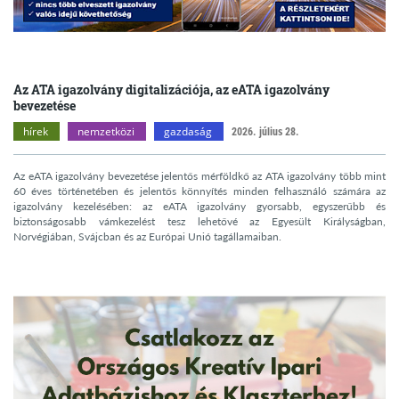
Az ATA igazolvány digitalizációja, az eATA igazolvány
bevezetése
hírek
nemzetközi
gazdaság
2026. július 28.
Az eATA igazolvány bevezetése jelentős mérföldkő az ATA igazolvány több mint
60 éves történetében és jelentős könnyítés minden felhasználó számára az
igazolvány kezelésében: az eATA igazolvány gyorsabb, egyszerűbb és
biztonságosabb vámkezelést tesz lehetővé az Egyesült Királyságban,
Norvégiában, Svájcban és az Európai Unió tagállamaiban.