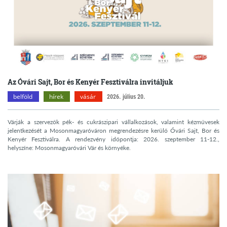
Az Óvári Sajt, Bor és Kenyér Fesztiválra invitáljuk
belföld
hírek
vásár
2026. július 20.
Várják a szervezők pék- és cukrászipari vállalkozások, valamint kézművesek
jelentkezését a Mosonmagyaróváron megrendezésre kerülő Óvári Sajt, Bor és
Kenyér Fesztiválra. A rendezvény időpontja: 2026. szeptember 11-12.,
helyszíne: Mosonmagyaróvári Vár és környéke.