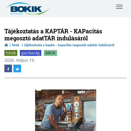
Toggle
navigat
Borsod-
Abaúj-
Zemplén
Tájékoztatás a KAPTÁR - KAPacitás
Vármegyei
megosztó adatTÁR indulásáról
Kereskedelmi
hírek
tájékoztatás a kaptár - kapacitás megosztó adattár indulásáról
és
Iparkamara
hírek
gazdaság
MKIK
2026. május 19.