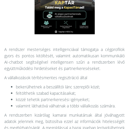
A rendszer mesterséges intelligenciával támogatja a cégprofilok
gyors és pontos kitöltését, valamint automatikusan kommunikáló
AI-chatbot segítségével intelligensen szűri a rendszerben lévő
együttműködési hirdetéseket és partnerkereséseket.
A vállalkozások térítésmentes regisztráció által
bekerülhetnek a beszállítói lánc szereplői közé;
feltölthetik szabad kapacitásaikat;
közzé tehetik partnerkeresési igényeiket;
valamint láthatóvá válhatnak a többi vállalkozás számára.
A rendszerben kizárólag kamarai munkatársak által jóváhagyott
adatok jelennek meg, biztosítva ezzel az információk hitelességét
és megbízhatóságát. A megoldással a hazai iparban lerövidülhetnek