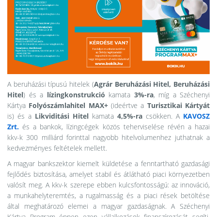
A beruházási típusú hitelek (
Agrár Beruházási Hitel, Beruházási
Hitel
) és a
lízingkonstrukció
kamata
3%-ra
, míg a Széchenyi
Kártya
Folyószámlahitel MAX+
(ideértve a
Turisztikai Kártyát
is) és a
Likviditási Hitel
kamata
4,5%-ra
csökken. A
KAVOSZ
Zrt.
és a bankok, lízingcégek közös teherviselése révén a hazai
kkv-k 300 milliárd forinttal nagyobb hitelvolumenhez juthatnak a
kedvezményes feltételek mellett.
A magyar bankszektor kiemelt küldetése a fenntartható gazdasági
fejlődés biztosítása, amelyet stabil és átlátható piaci környezetben
valósít meg. A kkv-k szerepe ebben kulcsfontosságú: az innováció,
a munkahelyteremtés, a rugalmasság és a piaci rések betöltése
által meghatározó elemei a magyar gazdaságnak. A Széchenyi
Kártya Program éppen ezen vállalkozások finanszírozását segíti,