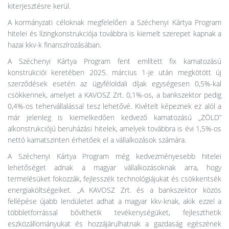
kiterjesztésre kerül.
A kormányzati céloknak megfelelően a Széchenyi Kártya Program
hitelei és lízingkonstrukciója továbbra is kiemelt szerepet kapnak a
hazai kkv-k finanszírozásában.
A Széchenyi Kártya Program fent említett fix kamatozású
konstrukciói keretében 2025. március 1-je után megkötött új
szerződések esetén az ügyféloldali díjak egységesen 0,5%-kal
csökkennek, amelyet a KAVOSZ Zrt. 0,1%-os, a bankszektor pedig
0,4%-os tehervállalással tesz lehetővé. Kivételt képeznek ez alól a
már jelenleg is kiemelkedően kedvező kamatozású „ZÖLD”
alkonstrukciójú beruházási hitelek, amelyek továbbra is évi 1,5%-os
nettó kamatszinten érhetőek el a vállalkozások számára.
A Széchenyi Kártya Program még kedvezményesebb hitelei
lehetőséget adnak a magyar vállalkozásoknak arra, hogy
termelésüket fokozzák, fejlesszék technológiájukat és csökkentsék
energiaköltségeiket. „A KAVOSZ Zrt. és a bankszektor közös
fellépése újabb lendületet adhat a magyar kkv-knak, akik ezzel a
többletforrással bővíthetik tevékenységüket, fejleszthetik
eszközállományukat és hozzájárulhatnak a gazdaság egészének