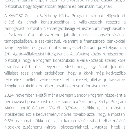
biztosítva, hogy folyamatosan fejlődni és beruházni tudjanak.
A KAVOSZ Zrt. - a Széchenyi Kártya Program szakmai felügyeletét
ellátó és annak konstrukcióihoz a vállalkozások részére a
támogatást biztosító Nemzetgazdasági Minisztérium megbízásából
- évtizedek óta kulcsszerepet játszik a kkv-k finanszírozásának
támogatásában, a szaktárcával, valamint a finanszírozó bankokkal,
lízing cégekkel és garantőrintézményekkel (Garantiqa Hitelgarancia
Zrt., Agrár-Vállalkozási Hitelgarancia Alapítvány) közös rendszerben
biztosítja, hogy a Program konstrukciói a vállalkozások széles köre
számára elérhetőek legyenek. Most pedig egy újabb jelentős
vállalást tesz annak érdekében, hogy a kkv-k még kedvezőbb
feltételek mellett vehessenek fel hiteleket, illetve juthassanak
lízingkonstrukció keretében további kedvező forrásokhoz.
2024. november 1-jétől már a Demján Sándor Program részeként a
beruházási típusú konstrukciók kamata a Széchenyi Kártya Program
MAX+ portfóliójában 5%-ról 3,5%-ra csökkent, a mostani
intézkedés ezt a kedvezményt növeli tovább azzal, hogy a mostani
0,5%-os kamatcsökkentés a fix kamatozású szabad felhasználású
hitelekre (Széchenyi Kártya Folyószámlahitel, Likviditási hitel) is