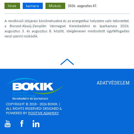
hírek
kamara
Miskolc
2026. augusztus 07.
A rendkívüli időjárási körülményekre és az energetikai helyzetre való tekintettel,
a Borsod-Abaúj-Zemplén Vármegyei Kereskedelmi és Iparkamara 2026.
augusztus 3. és augusztus 8. között, ideiglenesen módosított ügyfélfogadási
rend szerint működik.
Borsod-
ADATVÉDELEM
Abaúj-
Zemplén
Megyei
Kereskedelmi
COPYRIGHT © 2018 - 2026 BOKIK. |
és
ALL RIGHTS RESERVED! DESIGNED &
(OPEN
POWERED BY
POSITIVE ADAMSKY
Iparkamara
IN
(open in new window)
(open in new window)
(open in new window)
NEW
WINDOW)