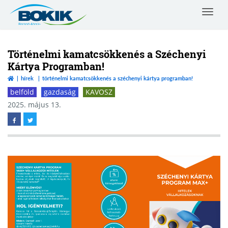
Toggle
navigat
Borsod-
Abaúj-
Zemplén
Történelmi kamatcsökkenés a Széchenyi
Vármegyei
Kártya Programban!
Kereskedelmi
hírek
történelmi kamatcsökkenés a széchenyi kártya programban!
és
Iparkamara
belföld
gazdaság
KAVOSZ
2025. május 13.