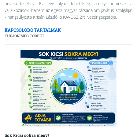
növekedéséhez. Ez egy olyan lehetőség, amely nemcsak a
vállalkozások, hanem az egész magyar társadalom javát is szolgálja”
- hangsúlyozta Krisán László, a KAVOSZ Zrt. vezérigazgatója.
KAPCSOLÓDÓ TARTALMAK
TUDJON MEG TÖBBET.
Sok kicsi sokra megy!