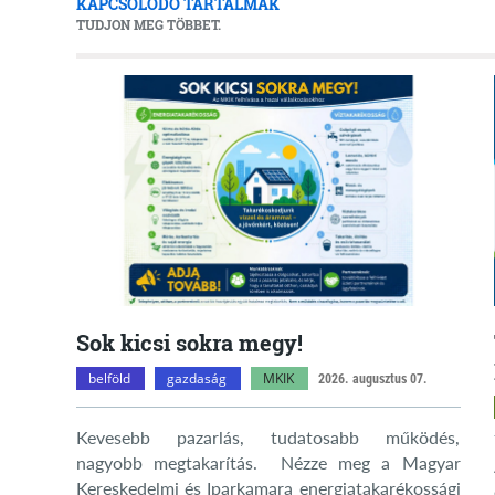
KAPCSOLÓDÓ TARTALMAK
TUDJON MEG TÖBBET.
Sok kicsi sokra megy!
belföld
gazdaság
MKIK
2026. augusztus 07.
Kevesebb pazarlás, tudatosabb működés,
nagyobb megtakarítás. Nézze meg a Magyar
Kereskedelmi és Iparkamara energiatakarékossági