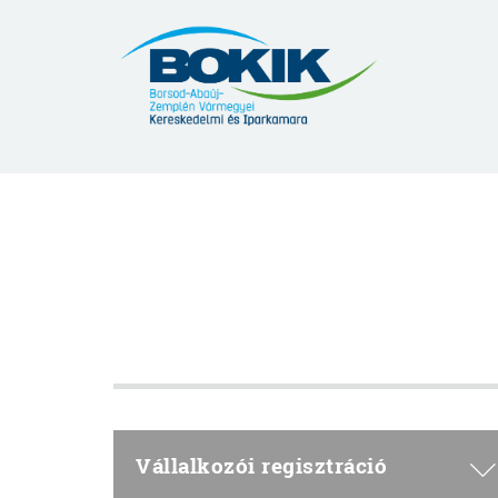
Borsod-
Abaúj-
Zemplén
Vármegyei
Kereskedelmi
és
Iparkamara
Vállalkozói regisztráció