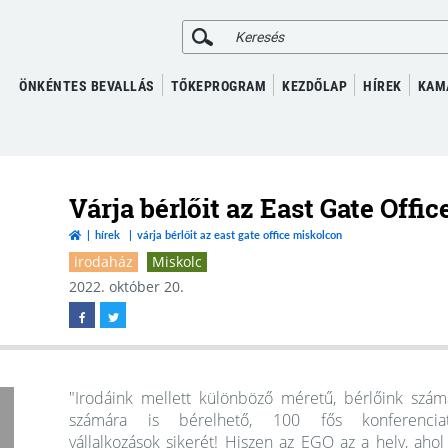
KERESÉS
ÖNKÉNTES BEVALLÁS
TŐKEPROGRAM
KEZDŐLAP
HÍREK
KAM
Várja bérlőit az East Gate Offi
hírek
várja bérlőit az east gate office miskolcon
irodaház
Miskolc
2022. október 20.
"Irodáink mellett különböző méretű, bérlőink szám
számára is bérelhető, 100 fős konferenciat
vállalkozások sikerét! Hiszen az EGO az a hely, ahol v