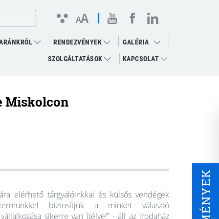
linkedin megnyitása
(open in new window)
youtube megnyitása
(open in new window)
facebook megnyitása
(open in new window)
A
Kontraszt
Betűméret
A
nézet
változtatása
ARÁNKRÓL
RENDEZVÉNYEK
GALÉRIA
SZOLGÁLTATÁSOK
KAPCSOLAT
ce Miskolcon
ESEMÉNYEK
ára elérhető tárgyalóinkkal és külsős vendégek
ermünkkel biztosítjuk a minket választó
állalkozása sikerre van ítélve!” - áll az irodaház