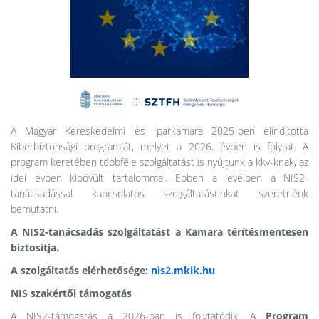
A Magyar Kereskedelmi és Iparkamara 2025-ben elindította
Kiberbiztonsági programját, melyet a 2026. évben is folytat. A
program keretében többféle szolgáltatást is nyújtunk a kkv-knak, az
idei évben kibővült tartalommal. Ebben a levélben a NIS2-
tanácsadással kapcsolatos szolgáltatásunkat szeretnénk
bemutatni.
A NIS2-tanácsadás szolgáltatást a Kamara térítésmentesen
biztosítja.
A szolgáltatás elérhetősége:
nis2.mkik.hu
NIS szakértői támogatás
A NIS2-támogatás a 2026-ban is folytatódik. A
Program