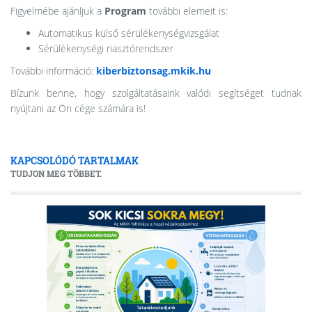
Figyelmébe ajánljuk a
Program
további elemeit is:
Automatikus külső sérülékenységvizsgálat
Sérülékenységi riasztórendszer
További információ:
kiberbiztonsag.mkik.hu
Bízunk benne, hogy szolgáltatásaink valódi segítséget tudnak
nyújtani az Ön cége számára is!
KAPCSOLÓDÓ TARTALMAK
TUDJON MEG TÖBBET.