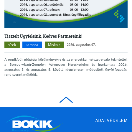
Tisztelt Ügyfeleink, Kedves Partnereink!
hírek
kamara
Miskolc
2026. augusztus 07.
A rendkívüli időjárási körülményekre és az energetikai helyzetre való tekintettel,
a Borsod-Abaúj-Zemplén Vármegyei Kereskedelmi és Iparkamara 2026.
augusztus 3. és augusztus 8. között, ideiglenesen módosított ügyfélfogadási
rend szerint működik.
Borsod-
ADATVÉDELEM
Abaúj-
Zemplén