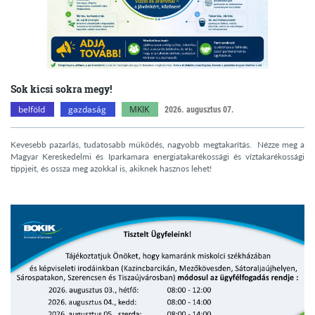
Sok kicsi sokra megy!
belföld
gazdaság
MKIK
2026. augusztus 07.
Kevesebb pazarlás, tudatosabb működés, nagyobb megtakarítás. Nézze meg a
Magyar Kereskedelmi és Iparkamara energiatakarékossági és víztakarékossági
tippjeit, és ossza meg azokkal is, akiknek hasznos lehet!