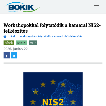
Toggle
navigat
Borsod-
Abaúj-
Zemplén
Workshopokkal folytatódik a kamarai NIS2-
Vármegyei
felkészítés
Kereskedelmi
hírek
workshopokkal folytatódik a kamarai nis2-felkészítés
és
Iparkamara
hírek
MKIK
VFP
2026. június 22.