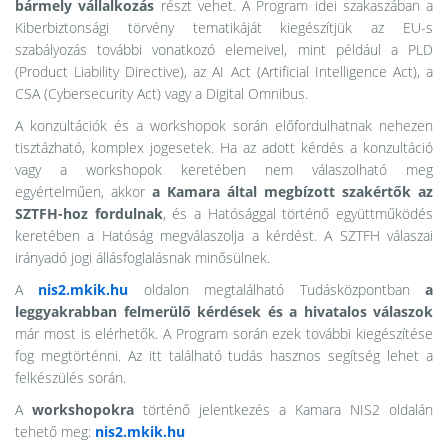
bármely vállalkozás
részt vehet. A Program idei szakaszában a
Kiberbiztonsági törvény tematikáját kiegészítjük az EU-s
szabályozás további vonatkozó elemeivel, mint például a PLD
(Product Liability Directive), az AI Act (Artificial Intelligence Act), a
CSA (Cybersecurity Act) vagy a Digital Omnibus.
A konzultációk és a workshopok során előfordulhatnak nehezen
tisztázható, komplex jogesetek. Ha az adott kérdés a konzultáció
vagy a workshopok keretében nem válaszolható meg
egyértelműen, akkor
a Kamara által megbízott szakértők az
SZTFH-hoz fordulnak
, és a Hatósággal történő együttműködés
keretében a Hatóság megválaszolja a kérdést. A SZTFH válaszai
irányadó jogi állásfoglalásnak minősülnek.
A
nis2.mkik.hu
oldalon megtalálható Tudásközpontban
a
leggyakrabban felmerülő kérdések és a hivatalos válaszok
már most is elérhetők. A Program során ezek további kiegészítése
fog megtörténni. Az itt található tudás hasznos segítség lehet a
felkészülés során.
A
workshopokra
történő jelentkezés a Kamara NIS2 oldalán
tehető meg:
nis2.mkik.hu