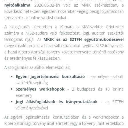
nyitóalkalma
2026.06.02-án volt az MKIK székházában, a
következő hetekben egészen november végéig pedig folyamatosan
szervezzük az online workshopokat.
A szolgáltatás keretében a Kamara a KKV-szektor érintettjei
számára a NIS2-auditra való felkészítést, jogi, auditori szakértői
támogatás nyújt. Az
MKIK és az SZTFH együttműködésével
megvalósuló projekt a hazai vállalkozásokat segíti a NIS2 irányelv és
a hazai Kiberbiztonsági törvény követelményeire történő hatékony
és eredményes felkészülésben.
A szolgáltatás az alábbi elemekből áll:
Egyéni jogértelmezési konzultáció
- személyre szabott
szakértői segítség
Személyes workshopok
- 2 budapesti és 10 online
esemény
Jogi állásfoglalások és iránymutatások
- az SZTFH
véleményezésével
Az egyéni jogértelmezési konzultációban és a workshopokon a
Kiberbiztonsági törvény által érintett vagy a törvény iránt érdeklődő