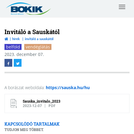
Toggle
navigat
Borsod-
Abaúj-
Zemplén
Invitáló a Sauskától
Vármegyei
hírek
invitáló a sauskától
Kereskedelmi
belföld
vendéglátás
és
Iparkamara
2023. december 07.
A borászat weboldala:
https://sauska.hu/hu
Sauska_invitalo_2023
2023-12-07
PDF
KAPCSOLÓDÓ TARTALMAK
TUDJON MEG TÖBBET.