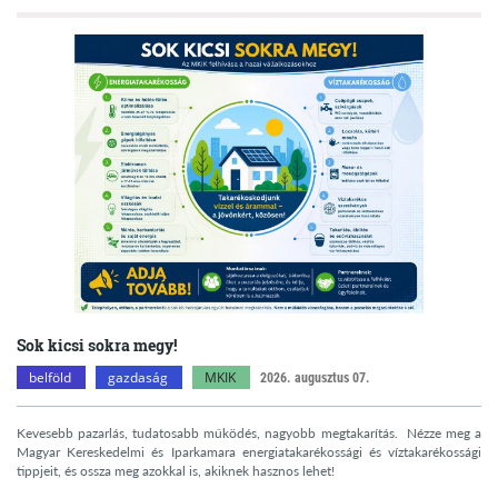
Sok kicsi sokra megy!
belföld
gazdaság
MKIK
2026. augusztus 07.
Kevesebb pazarlás, tudatosabb működés, nagyobb megtakarítás. Nézze meg a
Magyar Kereskedelmi és Iparkamara energiatakarékossági és víztakarékossági
tippjeit, és ossza meg azokkal is, akiknek hasznos lehet!