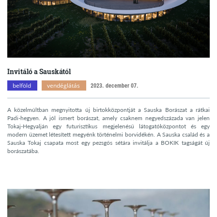
Invitáló a Sauskától
belföld
vendéglátás
2023. december 07.
A közelmúltban megnyitotta új birtokközpontját a Sauska Borászat a rátkai
Padi-hegyen. A jól ismert borászat, amely csaknem negyedszázada van jelen
Tokaj-Hegyalján egy futurisztikus megjelenésű látogatóközpontot és egy
modern üzemet létesített megyénk történelmi borvidékén. A Sauska család és a
Sauska Tokaj csapata most egy pezsgős sétára invitálja a BOKIK tagságát új
borászatába.