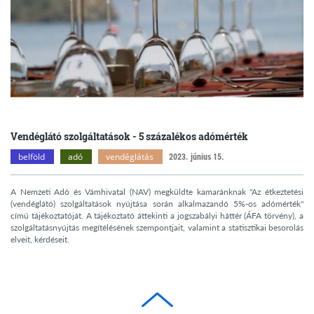
Vendéglátó szolgáltatások - 5 százalékos adómérték
belföld
adó
vendéglátás
2023. június 15.
A Nemzeti Adó és Vámhivatal (NAV) megküldte kamaránknak "Az étkeztetési
(vendéglátó) szolgáltatások nyújtása során alkalmazandó 5%-os adómérték"
című tájékoztatóját. A tájékoztató áttekinti a jogszabályi háttér (ÁFA törvény), a
szolgáltatásnyújtás megítélésének szempontjait, valamint a statisztikai besorolás
elveit, kérdéseit.