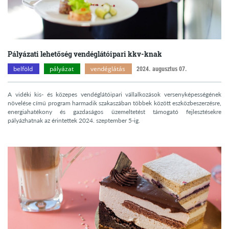
Pályázati lehetőség vendéglátóipari kkv-knak
belföld
pályázat
vendéglátás
2024. augusztus 07.
A vidéki kis- és közepes vendéglátóipari vállalkozások versenyképességének
növelése című program harmadik szakaszában többek között eszközbeszerzésre,
energiahatékony és gazdaságos üzemeltetést támogató fejlesztésekre
pályázhatnak az érintettek 2024. szeptember 5-ig.