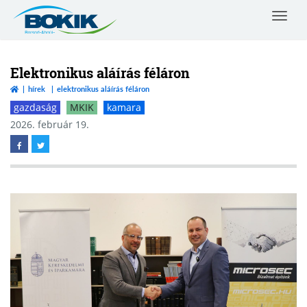
Toggle
navigat
Borsod-
Abaúj-
Zemplén
Elektronikus aláírás féláron
Vármegyei
hírek
elektronikus aláírás féláron
Kereskedelmi
gazdaság
MKIK
kamara
és
Iparkamara
2026. február 19.