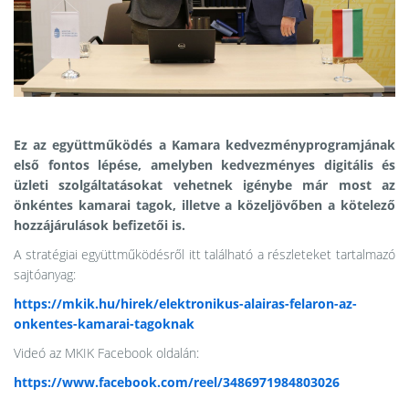
Ez az együttműködés a Kamara kedvezményprogramjának
első fontos lépése, amelyben kedvezményes digitális és
üzleti szolgáltatásokat vehetnek igénybe már most az
önkéntes kamarai tagok, illetve a közeljövőben a kötelező
hozzájárulások befizetői is.
A stratégiai együttműködésről itt található a részleteket tartalmazó
sajtóanyag:
https://mkik.hu/hirek/elektronikus-alairas-felaron-az-
onkentes-kamarai-tagoknak
Videó az MKIK Facebook oldalán:
https://www.facebook.com/reel/3486971984803026