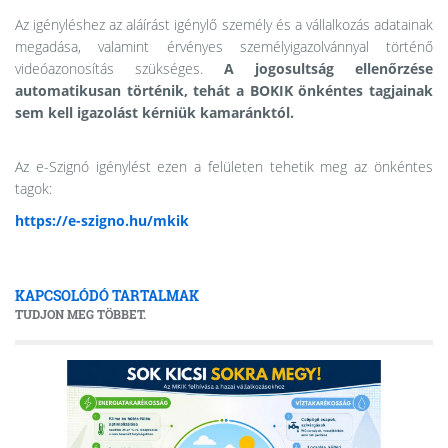
Az igényléshez az aláírást igénylő személy és a vállalkozás adatainak
megadása, valamint érvényes személyigazolvánnyal történő
videóazonosítás szükséges.
A jogosultság ellenőrzése
automatikusan történik, tehát a BOKIK önkéntes tagjainak
sem kell igazolást kérniük kamaránktól.
Az e-Szignó igénylést ezen a felületen tehetik meg az önkéntes
tagok:
https://e-szigno.hu/mkik
KAPCSOLÓDÓ TARTALMAK
TUDJON MEG TÖBBET.